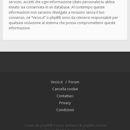
servizio, accetti che ogni informazione (dato personale) tu abbia
inviato sia conservata in un database. Al contempo queste
informazioni non saranno divulgate a nessuno senza il tuo
consenso, né “Vecio.it” o phpBB sono da ritenersi responsabili per
qualsiasi violazione al sistema che possa compromettere queste
informazioni.
Vecio.it
Forum
Cancella cookie
Contattaci
Privacy
Condizioni
Creato da
phpBB
® Forum Software © phpBB Limited
Hawiki Theme by
Gramziu