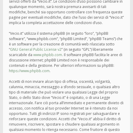
servizi offerti da “Vecio.it”. Le condizioni d’uso possono cambiare in
qualunque momento, sarà nostra premura avvisarti di tali
modifiche, benché sia opportuno controllare con frequenza queste
pagine per eventuali modifiche, dato che l’uso dei servizi di “Vecio.it”
implica la completa accettazione delle condizioni d’uso.
“Vecio.it” utilizza il sistema phpBB (in seguito “loro”, “phpBB
software”, “www.phpbb.com”, “phpBB Limited”, “phpBB Teams”) che
è un software per la creazione di comunità web rilasciata sotto
“
GNU General Public License v2
” (in seguito “GPL”) liberamente
scaricabile da
www.phpbb.com
. Il software phpBB facilita le aree di
discussione internet; phpBB Limited non è responsabile dei
contenuti e della gestione. Per ulteriori informazioni su phpBB:
https://www.phpbb.com
.
Accetti di non inviare alcun tipo di offesa, oscenità, volgarità,
calunnia, minaccia, messaggio a sfondo sessuale, o qualsiasi altro
tipo di materiale che può violare una qualsiasi Legge del proprio
Stato, o dello Stato dove “Vecio.it” è ospitato, o di una Legge
internazionale. Fare ciò porta all’immediato e permanente divieto di
accesso, con notifica al tuo provider Internet se è ritenuto da noi
opportuno. Tutti gli indirizzi IP sono registrati per salvaguardare e
rinforzare queste condizioni. Accetti che “Vecio.it” abbia il diritto di
rimuovere, riscrivere, spostare o chiudere qualsiasi argomento in
qualsiasi momento lo ritenga necessario. Come fruitore di questo