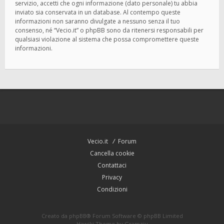
servizio, accetti che ogni informazione (dato personale) tu abbia
inviato sia conservata in un database. Al contempo queste
informazioni non saranno divulgate a nessuno senza il tuo
consenso, né “Vecio.it” o phpBB sono da ritenersi responsabili per
qualsiasi violazione al sistema che possa compromettere queste
informazioni.
Vecio.it
Forum
Cancella cookie
Contattaci
Privacy
Condizioni
Creato da
phpBB
® Forum Software © phpBB Limited
Hawiki Theme by
Gramziu