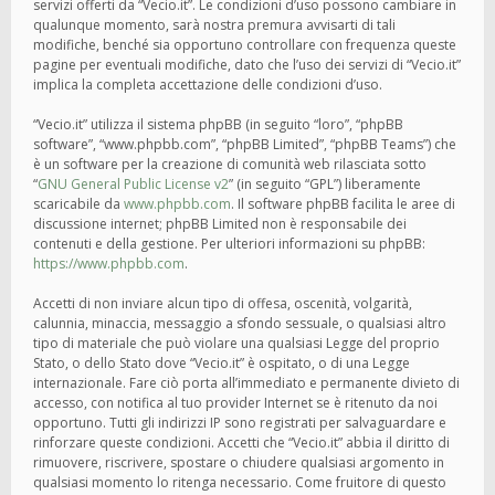
servizi offerti da “Vecio.it”. Le condizioni d’uso possono cambiare in
qualunque momento, sarà nostra premura avvisarti di tali
modifiche, benché sia opportuno controllare con frequenza queste
pagine per eventuali modifiche, dato che l’uso dei servizi di “Vecio.it”
implica la completa accettazione delle condizioni d’uso.
“Vecio.it” utilizza il sistema phpBB (in seguito “loro”, “phpBB
software”, “www.phpbb.com”, “phpBB Limited”, “phpBB Teams”) che
è un software per la creazione di comunità web rilasciata sotto
“
GNU General Public License v2
” (in seguito “GPL”) liberamente
scaricabile da
www.phpbb.com
. Il software phpBB facilita le aree di
discussione internet; phpBB Limited non è responsabile dei
contenuti e della gestione. Per ulteriori informazioni su phpBB:
https://www.phpbb.com
.
Accetti di non inviare alcun tipo di offesa, oscenità, volgarità,
calunnia, minaccia, messaggio a sfondo sessuale, o qualsiasi altro
tipo di materiale che può violare una qualsiasi Legge del proprio
Stato, o dello Stato dove “Vecio.it” è ospitato, o di una Legge
internazionale. Fare ciò porta all’immediato e permanente divieto di
accesso, con notifica al tuo provider Internet se è ritenuto da noi
opportuno. Tutti gli indirizzi IP sono registrati per salvaguardare e
rinforzare queste condizioni. Accetti che “Vecio.it” abbia il diritto di
rimuovere, riscrivere, spostare o chiudere qualsiasi argomento in
qualsiasi momento lo ritenga necessario. Come fruitore di questo