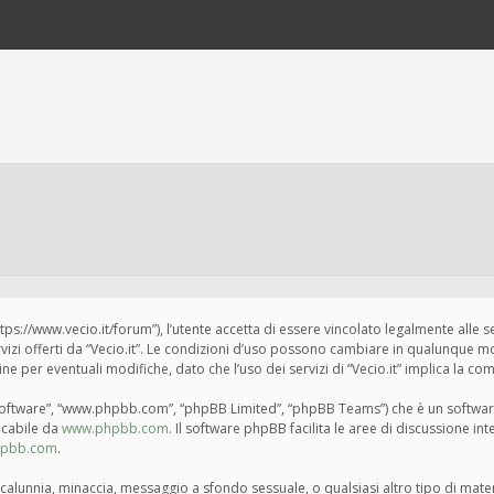
“https://www.vecio.it/forum”), l’utente accetta di essere vincolato legalmente alle 
ervizi offerti da “Vecio.it”. Le condizioni d’uso possono cambiare in qualunque m
per eventuali modifiche, dato che l’uso dei servizi di “Vecio.it” implica la com
BB software”, “www.phpbb.com”, “phpBB Limited”, “phpBB Teams”) che è un softwar
ricabile da
www.phpbb.com
. Il software phpBB facilita le aree di discussione i
hpbb.com
.
tà, calunnia, minaccia, messaggio a sfondo sessuale, o qualsiasi altro tipo di mat