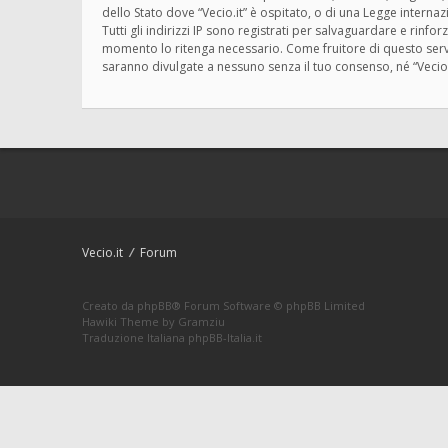
dello Stato dove “Vecio.it” è ospitato, o di una Legge interna
Tutti gli indirizzi IP sono registrati per salvaguardare e rinfo
momento lo ritenga necessario. Come fruitore di questo servi
saranno divulgate a nessuno senza il tuo consenso, né “Vecio
Vecio.it
Forum
Creato da
phpBB
® Forum Software © phpBB Limited
Hawiki Theme by
Gramziu
Traduzione Italiana
phpBB-Italia.it