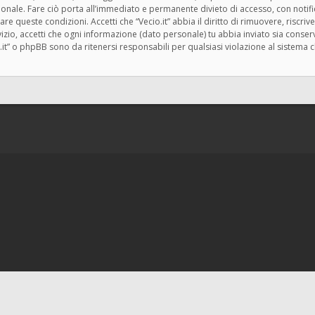
zionale. Fare ciò porta all’immediato e permanente divieto di accesso, con notif
rzare queste condizioni. Accetti che “Vecio.it” abbia il diritto di rimuovere, risc
zio, accetti che ogni informazione (dato personale) tu abbia inviato sia cons
.it” o phpBB sono da ritenersi responsabili per qualsiasi violazione al siste