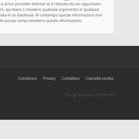
ica al tuo provider Internet se è ritenuto da noi opportuno.
rivere, spostare o chiudere qualsiasi argomento in qualsiasi
ervata in un database. Al contempo queste informazioni non
ma che possa compromettere queste informazioni.
Condizioni
Privacy
Contattaci
Cancella cookie
Tutti gli orari sono
UTC+01:00