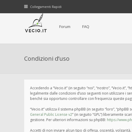
Collegamenti Rapidi
Forum
FAQ
Condizioni d’uso
Accedendo a “Vecio.it” (in seguito “noi”, “nostro”, “Vecio.it”, 
legalmente dalle condizioni d’uso seguenti non utilizzare i s
benché sia opportuno controllare con frequenza queste pagine 
“Vecio.it” utilizza il sistema phpBB (in seguito “loro”, “php
General Public License v2
” (in seguito “GPL”) liberamente sca
gestione. Per ulteriori informazioni su phpBB:
https://www.p
Accetti di non inviare alcun tipo di offesa, oscenità, volgari