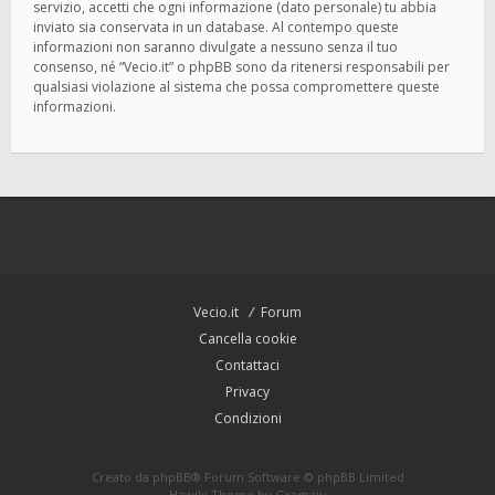
servizio, accetti che ogni informazione (dato personale) tu abbia
inviato sia conservata in un database. Al contempo queste
informazioni non saranno divulgate a nessuno senza il tuo
consenso, né “Vecio.it” o phpBB sono da ritenersi responsabili per
qualsiasi violazione al sistema che possa compromettere queste
informazioni.
Vecio.it
Forum
Cancella cookie
Contattaci
Privacy
Condizioni
Creato da
phpBB
® Forum Software © phpBB Limited
Hawiki Theme by
Gramziu