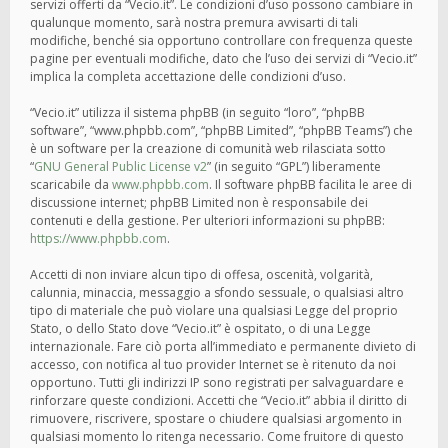
servizi offerti da “Vecio.it”. Le condizioni d’uso possono cambiare in
qualunque momento, sarà nostra premura avvisarti di tali
modifiche, benché sia opportuno controllare con frequenza queste
pagine per eventuali modifiche, dato che l’uso dei servizi di “Vecio.it”
implica la completa accettazione delle condizioni d’uso.
“Vecio.it” utilizza il sistema phpBB (in seguito “loro”, “phpBB
software”, “www.phpbb.com”, “phpBB Limited”, “phpBB Teams”) che
è un software per la creazione di comunità web rilasciata sotto
“
GNU General Public License v2
” (in seguito “GPL”) liberamente
scaricabile da
www.phpbb.com
. Il software phpBB facilita le aree di
discussione internet; phpBB Limited non è responsabile dei
contenuti e della gestione. Per ulteriori informazioni su phpBB:
https://www.phpbb.com
.
Accetti di non inviare alcun tipo di offesa, oscenità, volgarità,
calunnia, minaccia, messaggio a sfondo sessuale, o qualsiasi altro
tipo di materiale che può violare una qualsiasi Legge del proprio
Stato, o dello Stato dove “Vecio.it” è ospitato, o di una Legge
internazionale. Fare ciò porta all’immediato e permanente divieto di
accesso, con notifica al tuo provider Internet se è ritenuto da noi
opportuno. Tutti gli indirizzi IP sono registrati per salvaguardare e
rinforzare queste condizioni. Accetti che “Vecio.it” abbia il diritto di
rimuovere, riscrivere, spostare o chiudere qualsiasi argomento in
qualsiasi momento lo ritenga necessario. Come fruitore di questo