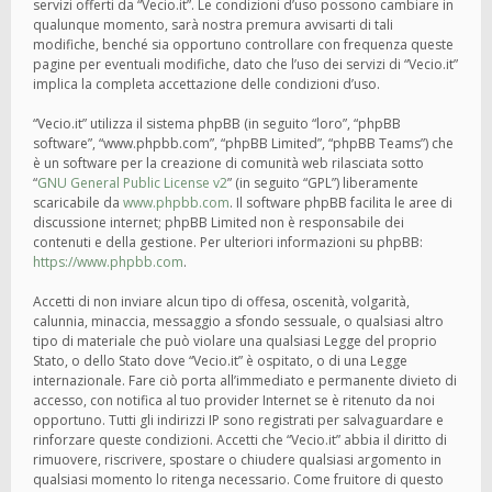
servizi offerti da “Vecio.it”. Le condizioni d’uso possono cambiare in
qualunque momento, sarà nostra premura avvisarti di tali
modifiche, benché sia opportuno controllare con frequenza queste
pagine per eventuali modifiche, dato che l’uso dei servizi di “Vecio.it”
implica la completa accettazione delle condizioni d’uso.
“Vecio.it” utilizza il sistema phpBB (in seguito “loro”, “phpBB
software”, “www.phpbb.com”, “phpBB Limited”, “phpBB Teams”) che
è un software per la creazione di comunità web rilasciata sotto
“
GNU General Public License v2
” (in seguito “GPL”) liberamente
scaricabile da
www.phpbb.com
. Il software phpBB facilita le aree di
discussione internet; phpBB Limited non è responsabile dei
contenuti e della gestione. Per ulteriori informazioni su phpBB:
https://www.phpbb.com
.
Accetti di non inviare alcun tipo di offesa, oscenità, volgarità,
calunnia, minaccia, messaggio a sfondo sessuale, o qualsiasi altro
tipo di materiale che può violare una qualsiasi Legge del proprio
Stato, o dello Stato dove “Vecio.it” è ospitato, o di una Legge
internazionale. Fare ciò porta all’immediato e permanente divieto di
accesso, con notifica al tuo provider Internet se è ritenuto da noi
opportuno. Tutti gli indirizzi IP sono registrati per salvaguardare e
rinforzare queste condizioni. Accetti che “Vecio.it” abbia il diritto di
rimuovere, riscrivere, spostare o chiudere qualsiasi argomento in
qualsiasi momento lo ritenga necessario. Come fruitore di questo