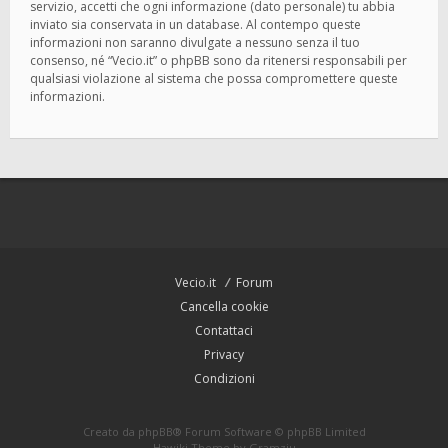
servizio, accetti che ogni informazione (dato personale) tu abbia
inviato sia conservata in un database. Al contempo queste
informazioni non saranno divulgate a nessuno senza il tuo
consenso, né “Vecio.it” o phpBB sono da ritenersi responsabili per
qualsiasi violazione al sistema che possa compromettere queste
informazioni.
Vecio.it
Forum
Cancella cookie
Contattaci
Privacy
Condizioni
Creato da
phpBB
® Forum Software © phpBB Limited
Hawiki Theme by
Gramziu