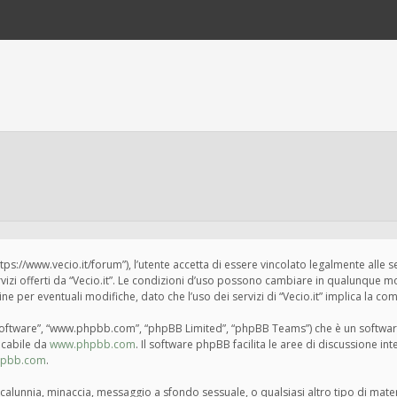
“https://www.vecio.it/forum”), l’utente accetta di essere vincolato legalmente alle 
ervizi offerti da “Vecio.it”. Le condizioni d’uso possono cambiare in qualunque m
per eventuali modifiche, dato che l’uso dei servizi di “Vecio.it” implica la com
BB software”, “www.phpbb.com”, “phpBB Limited”, “phpBB Teams”) che è un softwar
ricabile da
www.phpbb.com
. Il software phpBB facilita le aree di discussione i
hpbb.com
.
tà, calunnia, minaccia, messaggio a sfondo sessuale, o qualsiasi altro tipo di mat