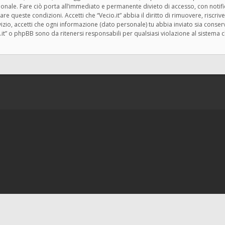
zionale. Fare ciò porta all’immediato e permanente divieto di accesso, con notif
rzare queste condizioni. Accetti che “Vecio.it” abbia il diritto di rimuovere, risc
zio, accetti che ogni informazione (dato personale) tu abbia inviato sia cons
.it” o phpBB sono da ritenersi responsabili per qualsiasi violazione al siste