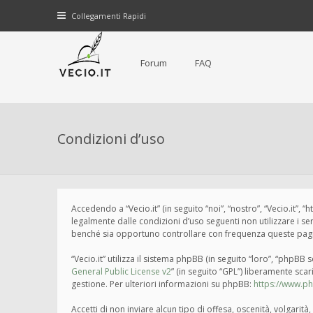
Collegamenti Rapidi
Forum
FAQ
Condizioni d’uso
Accedendo a “Vecio.it” (in seguito “noi”, “nostro”, “Vecio.it”, 
legalmente dalle condizioni d’uso seguenti non utilizzare i s
benché sia opportuno controllare con frequenza queste pagine 
“Vecio.it” utilizza il sistema phpBB (in seguito “loro”, “php
General Public License v2
” (in seguito “GPL”) liberamente sca
gestione. Per ulteriori informazioni su phpBB:
https://www.p
Accetti di non inviare alcun tipo di offesa, oscenità, volgari