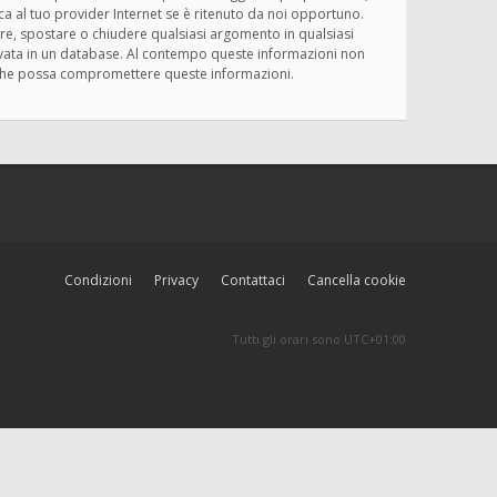
ica al tuo provider Internet se è ritenuto da noi opportuno.
rivere, spostare o chiudere qualsiasi argomento in qualsiasi
ervata in un database. Al contempo queste informazioni non
ma che possa compromettere queste informazioni.
Condizioni
Privacy
Contattaci
Cancella cookie
Tutti gli orari sono
UTC+01:00