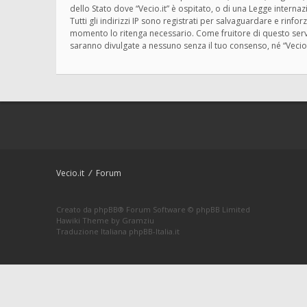
dello Stato dove “Vecio.it” è ospitato, o di una Legge interna
Tutti gli indirizzi IP sono registrati per salvaguardare e rinfo
momento lo ritenga necessario. Come fruitore di questo servi
saranno divulgate a nessuno senza il tuo consenso, né “Vecio
Vecio.it
Forum
Creato da
phpBB
® Forum Software © phpBB Limited
Hawiki Theme by
Gramziu
Traduzione Italiana
phpBB-Italia.it