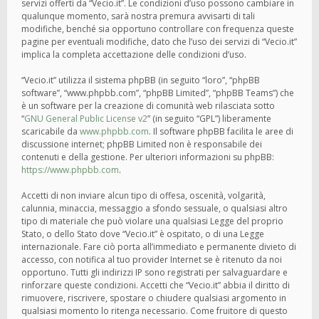
servizi offerti da “Vecio.it”. Le condizioni d’uso possono cambiare in
qualunque momento, sarà nostra premura avvisarti di tali
modifiche, benché sia opportuno controllare con frequenza queste
pagine per eventuali modifiche, dato che l’uso dei servizi di “Vecio.it”
implica la completa accettazione delle condizioni d’uso.
“Vecio.it” utilizza il sistema phpBB (in seguito “loro”, “phpBB
software”, “www.phpbb.com”, “phpBB Limited”, “phpBB Teams”) che
è un software per la creazione di comunità web rilasciata sotto
“
GNU General Public License v2
” (in seguito “GPL”) liberamente
scaricabile da
www.phpbb.com
. Il software phpBB facilita le aree di
discussione internet; phpBB Limited non è responsabile dei
contenuti e della gestione. Per ulteriori informazioni su phpBB:
https://www.phpbb.com
.
Accetti di non inviare alcun tipo di offesa, oscenità, volgarità,
calunnia, minaccia, messaggio a sfondo sessuale, o qualsiasi altro
tipo di materiale che può violare una qualsiasi Legge del proprio
Stato, o dello Stato dove “Vecio.it” è ospitato, o di una Legge
internazionale. Fare ciò porta all’immediato e permanente divieto di
accesso, con notifica al tuo provider Internet se è ritenuto da noi
opportuno. Tutti gli indirizzi IP sono registrati per salvaguardare e
rinforzare queste condizioni. Accetti che “Vecio.it” abbia il diritto di
rimuovere, riscrivere, spostare o chiudere qualsiasi argomento in
qualsiasi momento lo ritenga necessario. Come fruitore di questo