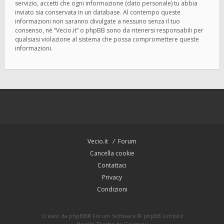
servizio, accetti che ogni informazione (dato personale) tu abbia
inviato sia conservata in un database. Al contempo queste
informazioni non saranno divulgate a nessuno senza il tuo
consenso, né “Vecio.it” o phpBB sono da ritenersi responsabili per
qualsiasi violazione al sistema che possa compromettere queste
informazioni.
Vecio.it
Forum
Cancella cookie
Contattaci
Privacy
Condizioni
Creato da
phpBB
® Forum Software © phpBB Limited
Hawiki Theme by
Gramziu