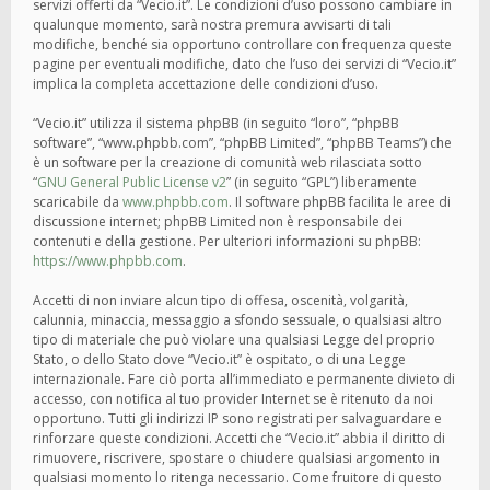
servizi offerti da “Vecio.it”. Le condizioni d’uso possono cambiare in
qualunque momento, sarà nostra premura avvisarti di tali
modifiche, benché sia opportuno controllare con frequenza queste
pagine per eventuali modifiche, dato che l’uso dei servizi di “Vecio.it”
implica la completa accettazione delle condizioni d’uso.
“Vecio.it” utilizza il sistema phpBB (in seguito “loro”, “phpBB
software”, “www.phpbb.com”, “phpBB Limited”, “phpBB Teams”) che
è un software per la creazione di comunità web rilasciata sotto
“
GNU General Public License v2
” (in seguito “GPL”) liberamente
scaricabile da
www.phpbb.com
. Il software phpBB facilita le aree di
discussione internet; phpBB Limited non è responsabile dei
contenuti e della gestione. Per ulteriori informazioni su phpBB:
https://www.phpbb.com
.
Accetti di non inviare alcun tipo di offesa, oscenità, volgarità,
calunnia, minaccia, messaggio a sfondo sessuale, o qualsiasi altro
tipo di materiale che può violare una qualsiasi Legge del proprio
Stato, o dello Stato dove “Vecio.it” è ospitato, o di una Legge
internazionale. Fare ciò porta all’immediato e permanente divieto di
accesso, con notifica al tuo provider Internet se è ritenuto da noi
opportuno. Tutti gli indirizzi IP sono registrati per salvaguardare e
rinforzare queste condizioni. Accetti che “Vecio.it” abbia il diritto di
rimuovere, riscrivere, spostare o chiudere qualsiasi argomento in
qualsiasi momento lo ritenga necessario. Come fruitore di questo