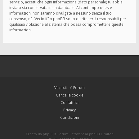
servizio, accetti che ogni informazione (dato personale) tu abbia
inviato sia conservata in un database. Al contempo queste
informazioni non saranno divulgate a nessuno senza il tuo
consenso, né “Vecio.it” o phpBB sono da ritenersi responsabili per
qualsiasi violazione al sistema che possa compromettere queste
informazioni.
Vecio.it
Forum
Cancella cookie
Contattaci
Privacy
Condizioni
Creato da
phpBB
® Forum Software © phpBB Limited
Hawiki Theme by
Gramziu