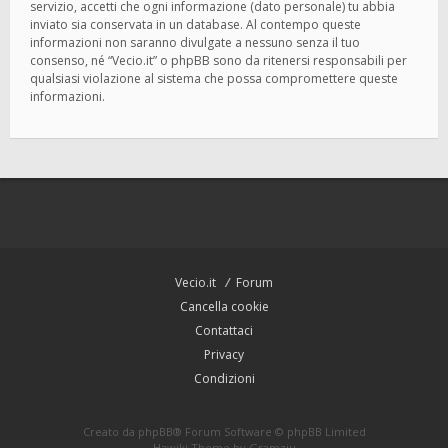
servizio, accetti che ogni informazione (dato personale) tu abbia
inviato sia conservata in un database. Al contempo queste
informazioni non saranno divulgate a nessuno senza il tuo
consenso, né “Vecio.it” o phpBB sono da ritenersi responsabili per
qualsiasi violazione al sistema che possa compromettere queste
informazioni.
Vecio.it
Forum
Cancella cookie
Contattaci
Privacy
Condizioni
Creato da
phpBB
® Forum Software © phpBB Limited
Hawiki Theme by
Gramziu