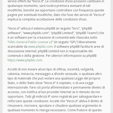
servizi offerti da “Vecio.it”. Le condizioni d’uso possono cambiare in
qualunque momento, sarà nostra premura avvisarti di tali
modifiche, benché sia opportuno controllare con frequenza queste
pagine per eventuali modifiche, dato che l’uso dei servizi di “Vecio.it”
implica la completa accettazione delle condizioni d’uso.
“Vecio.it” utilizza il sistema phpBB (in seguito “loro”, “phpBB
software”, “www.phpbb.com”, “phpBB Limited”, “phpBB Teams”) che
è un software per la creazione di comunità web rilasciata sotto
“
GNU General Public License v2
” (in seguito “GPL”) liberamente
scaricabile da
www.phpbb.com
. Il software phpBB facilita le aree di
discussione internet; phpBB Limited non è responsabile dei
contenuti e della gestione. Per ulteriori informazioni su phpBB:
https://www.phpbb.com
.
Accetti di non inviare alcun tipo di offesa, oscenità, volgarità,
calunnia, minaccia, messaggio a sfondo sessuale, o qualsiasi altro
tipo di materiale che può violare una qualsiasi Legge del proprio
Stato, o dello Stato dove “Vecio.it” è ospitato, o di una Legge
internazionale. Fare ciò porta all’immediato e permanente divieto di
accesso, con notifica al tuo provider Internet se è ritenuto da noi
opportuno. Tutti gli indirizzi IP sono registrati per salvaguardare e
rinforzare queste condizioni. Accetti che “Vecio.it” abbia il diritto di
rimuovere, riscrivere, spostare o chiudere qualsiasi argomento in
qualsiasi momento lo ritenga necessario. Come fruitore di questo