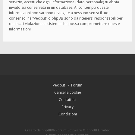
servizio, accetti che ogni informazione (dato personale) tu abbia
inviato sia conservata in un database. Al contempo queste
informazioni non saranno divulgate a nessuno senza il tuo
consenso, né “Vecio.it” o phpBB sono da ritenersi responsabili per
qualsiasi violazione al sistema che possa compromettere queste
informazioni.
Vecio.it
Forum
Cancella cookie
Contattaci
Privacy
Condizioni
Creato da
phpBB
® Forum Software © phpBB Limited
Hawiki Theme by
Gramziu