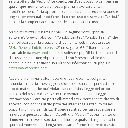
servizi offerti da “Vecio.it”. Le condizioni d’uso possono cambiare in
qualunque momento, sarà nostra premura avvisarti di tali
modifiche, benché sia opportuno controllare con frequenza queste
pagine per eventuali modifiche, dato che l’uso dei servizi di “Vecio.it”
implica la completa accettazione delle condizioni d’uso.
“Vecio.it” utilizza il sistema phpBB (in seguito “loro”, “phpBB
software”, “www.phpbb.com”, “phpBB Limited”, “phpBB Teams”) che
è un software per la creazione di comunità web rilasciata sotto
“
GNU General Public License v2
” (in seguito “GPL”) liberamente
scaricabile da
www.phpbb.com
. Il software phpBB facilita le aree di
discussione internet; phpBB Limited non è responsabile dei
contenuti e della gestione. Per ulteriori informazioni su phpBB:
https://www.phpbb.com
.
Accetti di non inviare alcun tipo di offesa, oscenità, volgarità,
calunnia, minaccia, messaggio a sfondo sessuale, o qualsiasi altro
tipo di materiale che può violare una qualsiasi Legge del proprio
Stato, o dello Stato dove “Vecio.it” è ospitato, o di una Legge
internazionale. Fare ciò porta all’immediato e permanente divieto di
accesso, con notifica al tuo provider Internet se è ritenuto da noi
opportuno. Tutti gli indirizzi IP sono registrati per salvaguardare e
rinforzare queste condizioni. Accetti che “Vecio.it” abbia il diritto di
rimuovere, riscrivere, spostare o chiudere qualsiasi argomento in
qualsiasi momento lo ritenga necessario. Come fruitore di questo