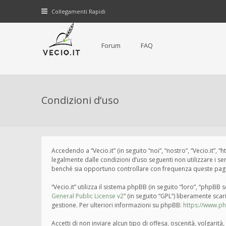
Collegamenti Rapidi
Forum
FAQ
Condizioni d’uso
Accedendo a “Vecio.it” (in seguito “noi”, “nostro”, “Vecio.it”, 
legalmente dalle condizioni d’uso seguenti non utilizzare i s
benché sia opportuno controllare con frequenza queste pagine 
“Vecio.it” utilizza il sistema phpBB (in seguito “loro”, “php
General Public License v2
” (in seguito “GPL”) liberamente sca
gestione. Per ulteriori informazioni su phpBB:
https://www.p
Accetti di non inviare alcun tipo di offesa, oscenità, volgari