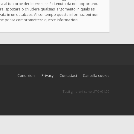
ica al tuo provider Internet se è ritenuto da noi opportuno.
rivere, spostare o chiudere qualsiasi argomento in qualsiasi
ervata in un database. Al contempo queste informazioni non
ma che possa compromettere queste informazioni.
Condizioni
Privacy
Contattaci
Cancella cookie
Tutti gli orari sono
UTC+01:00