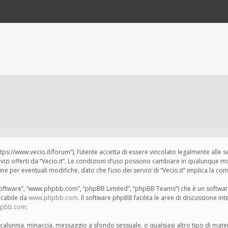
“https://www.vecio.it/forum”), l’utente accetta di essere vincolato legalmente alle 
ervizi offerti da “Vecio.it”. Le condizioni d’uso possono cambiare in qualunque m
per eventuali modifiche, dato che l’uso dei servizi di “Vecio.it” implica la com
BB software”, “www.phpbb.com”, “phpBB Limited”, “phpBB Teams”) che è un softwar
ricabile da
www.phpbb.com
. Il software phpBB facilita le aree di discussione i
hpbb.com
.
tà, calunnia, minaccia, messaggio a sfondo sessuale, o qualsiasi altro tipo di mat