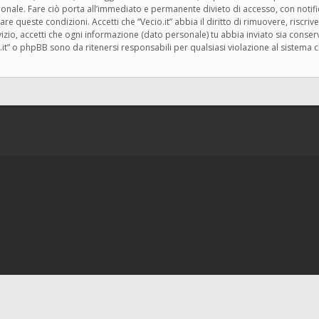
zionale. Fare ciò porta all’immediato e permanente divieto di accesso, con notif
rzare queste condizioni. Accetti che “Vecio.it” abbia il diritto di rimuovere, risc
zio, accetti che ogni informazione (dato personale) tu abbia inviato sia cons
.it” o phpBB sono da ritenersi responsabili per qualsiasi violazione al siste