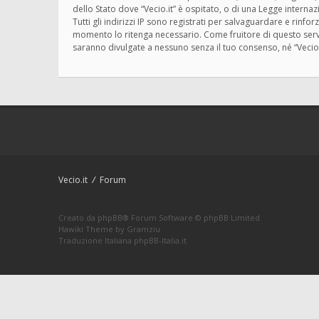
dello Stato dove “Vecio.it” è ospitato, o di una Legge interna
Tutti gli indirizzi IP sono registrati per salvaguardare e rinfo
momento lo ritenga necessario. Come fruitore di questo servi
saranno divulgate a nessuno senza il tuo consenso, né “Vecio
Vecio.it
Forum
Creato da
phpBB
® Forum Software © phpBB Limited
Hawiki Theme by
Gramziu
Traduzione Italiana
phpBB-Italia.it