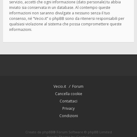
servizio, accetti che ogni informazione (dato personale) tu abbia
inviato sia conservata in un database. Al contempo queste
informazioni non saranno divulgate a nessuno senza il tuo
consenso, né “Vecio.it” o phpBB sono da ritenersi responsabili per
qualsiasi violazione al sistema che possa compromettere queste
informazioni.
Vecio.it
Forum
Cancella cookie
Contattaci
Privacy
Condizioni
Creato da
phpBB
® Forum Software © phpBB Limited
Hawiki Theme by
Gramziu