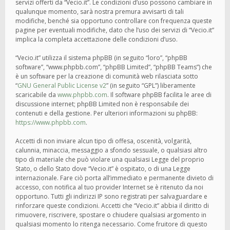
servizi offerti da “Vecio.it”. Le condizioni d’uso possono cambiare in
qualunque momento, sarà nostra premura avvisarti di tali
modifiche, benché sia opportuno controllare con frequenza queste
pagine per eventuali modifiche, dato che l’uso dei servizi di “Vecio.it”
implica la completa accettazione delle condizioni d’uso.
“Vecio.it” utilizza il sistema phpBB (in seguito “loro”, “phpBB
software”, “www.phpbb.com”, “phpBB Limited”, “phpBB Teams”) che
è un software per la creazione di comunità web rilasciata sotto
“
GNU General Public License v2
” (in seguito “GPL”) liberamente
scaricabile da
www.phpbb.com
. Il software phpBB facilita le aree di
discussione internet; phpBB Limited non è responsabile dei
contenuti e della gestione. Per ulteriori informazioni su phpBB:
https://www.phpbb.com
.
Accetti di non inviare alcun tipo di offesa, oscenità, volgarità,
calunnia, minaccia, messaggio a sfondo sessuale, o qualsiasi altro
tipo di materiale che può violare una qualsiasi Legge del proprio
Stato, o dello Stato dove “Vecio.it” è ospitato, o di una Legge
internazionale. Fare ciò porta all’immediato e permanente divieto di
accesso, con notifica al tuo provider Internet se è ritenuto da noi
opportuno. Tutti gli indirizzi IP sono registrati per salvaguardare e
rinforzare queste condizioni. Accetti che “Vecio.it” abbia il diritto di
rimuovere, riscrivere, spostare o chiudere qualsiasi argomento in
qualsiasi momento lo ritenga necessario. Come fruitore di questo