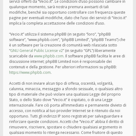
servizi offerti da “Vecio.it”. Le condizioni d’uso possono cambiare in
qualunque momento, sarà nostra premura avvisarti di tali
modifiche, benché sia opportuno controllare con frequenza queste
pagine per eventuali modifiche, dato che l’uso dei servizi di “Vecio.it”
implica la completa accettazione delle condizioni d’uso.
“Vecio.it” utilizza il sistema phpBB (in seguito “loro”, “phpBB
software”, “www.phpbb.com”, “phpBB Limited”, “phpBB Teams”) che
è un software per la creazione di comunità web rilasciata sotto
“
GNU General Public License v2
” (in seguito “GPL”) liberamente
scaricabile da
www.phpbb.com
. Il software phpBB facilita le aree di
discussione internet; phpBB Limited non è responsabile dei
contenuti e della gestione. Per ulteriori informazioni su phpBB:
https://www.phpbb.com
.
Accetti di non inviare alcun tipo di offesa, oscenità, volgarità,
calunnia, minaccia, messaggio a sfondo sessuale, o qualsiasi altro
tipo di materiale che può violare una qualsiasi Legge del proprio
Stato, o dello Stato dove “Vecio.it” è ospitato, o di una Legge
internazionale. Fare ciò porta all’immediato e permanente divieto di
accesso, con notifica al tuo provider Internet se è ritenuto da noi
opportuno. Tutti gli indirizzi IP sono registrati per salvaguardare e
rinforzare queste condizioni. Accetti che “Vecio.it” abbia il diritto di
rimuovere, riscrivere, spostare o chiudere qualsiasi argomento in
qualsiasi momento lo ritenga necessario. Come fruitore di questo