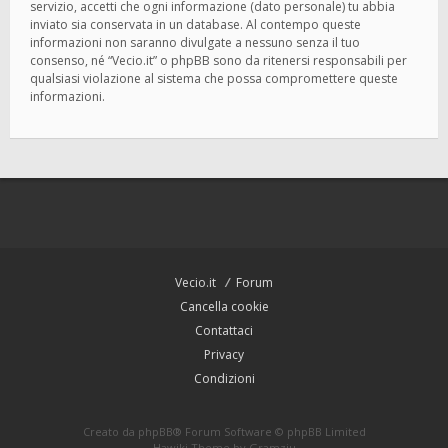
servizio, accetti che ogni informazione (dato personale) tu abbia
inviato sia conservata in un database. Al contempo queste
informazioni non saranno divulgate a nessuno senza il tuo
consenso, né “Vecio.it” o phpBB sono da ritenersi responsabili per
qualsiasi violazione al sistema che possa compromettere queste
informazioni.
Vecio.it
Forum
Cancella cookie
Contattaci
Privacy
Condizioni
Creato da
phpBB
® Forum Software © phpBB Limited
Hawiki Theme by
Gramziu