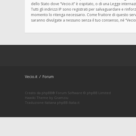
dello Stato dove “Vecio.it” è ospitato, o di una Legge interna
Tutti gli indirizzi IP sono registrati per salvaguardare e rinfo
momento lo ritenga necessario. Come fruitore di questo servi
saranno divulgate a nessuno senza il tuo consenso, né “Vecio
Vecio.it
Forum
Creato da
phpBB
® Forum Software © phpBB Limited
Hawiki Theme by
Gramziu
Traduzione Italiana
phpBB-Italia.it