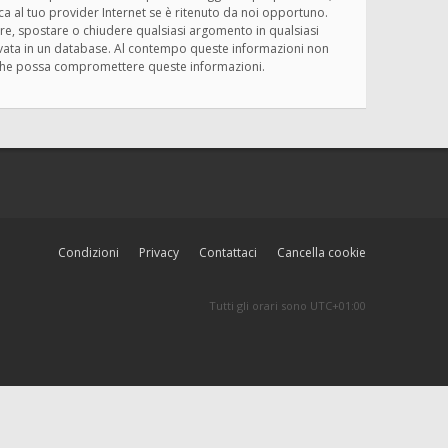
ica al tuo provider Internet se è ritenuto da noi opportuno.
rivere, spostare o chiudere qualsiasi argomento in qualsiasi
ervata in un database. Al contempo queste informazioni non
ma che possa compromettere queste informazioni.
Condizioni
Privacy
Contattaci
Cancella cookie
Tutti gli orari sono
UTC+01:00