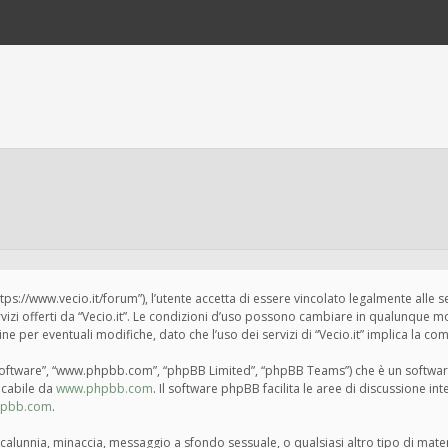
“https://www.vecio.it/forum”), l’utente accetta di essere vincolato legalmente alle 
ervizi offerti da “Vecio.it”. Le condizioni d’uso possono cambiare in qualunque m
per eventuali modifiche, dato che l’uso dei servizi di “Vecio.it” implica la com
BB software”, “www.phpbb.com”, “phpBB Limited”, “phpBB Teams”) che è un softwar
ricabile da
www.phpbb.com
. Il software phpBB facilita le aree di discussione i
hpbb.com
.
tà, calunnia, minaccia, messaggio a sfondo sessuale, o qualsiasi altro tipo di mat