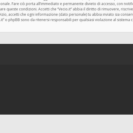
zionale. Fare ciò porta all’immediato e permanente divieto di accesso, con notif
rzare queste condizioni. Accetti che “Vecio.it” abbia il diritto di rimuovere, risc
zio, accetti che ogni informazione (dato personale) tu abbia inviato sia cons
.it” o phpBB sono da ritenersi responsabili per qualsiasi violazione al siste