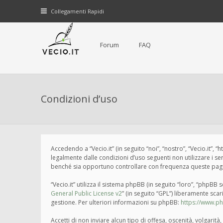
Collegamenti Rapidi
Forum
FAQ
Condizioni d’uso
Accedendo a “Vecio.it” (in seguito “noi”, “nostro”, “Vecio.it”, 
legalmente dalle condizioni d’uso seguenti non utilizzare i s
benché sia opportuno controllare con frequenza queste pagine 
“Vecio.it” utilizza il sistema phpBB (in seguito “loro”, “php
General Public License v2
” (in seguito “GPL”) liberamente sca
gestione. Per ulteriori informazioni su phpBB:
https://www.p
Accetti di non inviare alcun tipo di offesa, oscenità, volgari