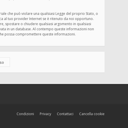
eriale che può violare una qualsiasi Legge del proprio Stato, o
ica al tuo provider Internet se è ritenuto da noi opportuno.
rivere, spostare o chiudere qualsiasi argomento in qualsiasi
ervata in un database. Al contempo queste informazioni non
ma che possa compromettere queste informazioni.
Condizioni
Privacy
Contattaci
Cancella cookie