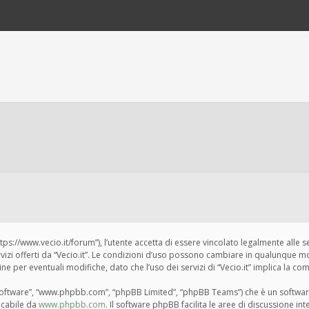
“https://www.vecio.it/forum”), l’utente accetta di essere vincolato legalmente alle 
ervizi offerti da “Vecio.it”. Le condizioni d’uso possono cambiare in qualunque m
per eventuali modifiche, dato che l’uso dei servizi di “Vecio.it” implica la com
BB software”, “www.phpbb.com”, “phpBB Limited”, “phpBB Teams”) che è un softwar
ricabile da
www.phpbb.com
. Il software phpBB facilita le aree di discussione i