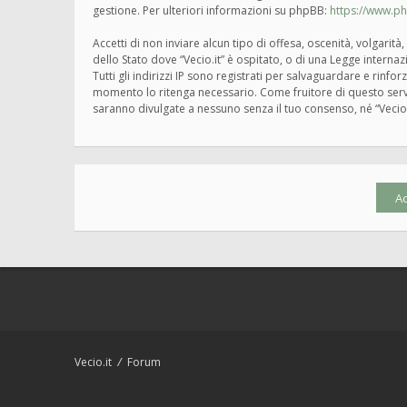
gestione. Per ulteriori informazioni su phpBB:
https://www.p
Accetti di non inviare alcun tipo di offesa, oscenità, volgari
dello Stato dove “Vecio.it” è ospitato, o di una Legge interna
Tutti gli indirizzi IP sono registrati per salvaguardare e rinfo
momento lo ritenga necessario. Come fruitore di questo servi
saranno divulgate a nessuno senza il tuo consenso, né “Vecio
Vecio.it
Forum