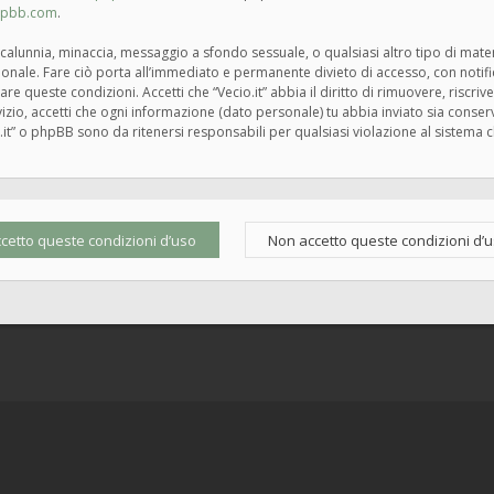
hpbb.com
.
tà, calunnia, minaccia, messaggio a sfondo sessuale, o qualsiasi altro tipo di mat
zionale. Fare ciò porta all’immediato e permanente divieto di accesso, con notif
rzare queste condizioni. Accetti che “Vecio.it” abbia il diritto di rimuovere, risc
zio, accetti che ogni informazione (dato personale) tu abbia inviato sia cons
.it” o phpBB sono da ritenersi responsabili per qualsiasi violazione al siste