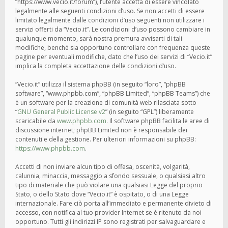
“https://www.vecio.it/forum”), l’utente accetta di essere vincolato
legalmente alle seguenti condizioni d’uso. Se non accetti di essere
limitato legalmente dalle condizioni d’uso seguenti non utilizzare i
servizi offerti da “Vecio.it”. Le condizioni d’uso possono cambiare in
qualunque momento, sarà nostra premura avvisarti di tali
modifiche, benché sia opportuno controllare con frequenza queste
pagine per eventuali modifiche, dato che l’uso dei servizi di “Vecio.it”
implica la completa accettazione delle condizioni d’uso.
“Vecio.it” utilizza il sistema phpBB (in seguito “loro”, “phpBB
software”, “www.phpbb.com”, “phpBB Limited”, “phpBB Teams”) che
è un software per la creazione di comunità web rilasciata sotto
“
GNU General Public License v2
” (in seguito “GPL”) liberamente
scaricabile da
www.phpbb.com
. Il software phpBB facilita le aree di
discussione internet; phpBB Limited non è responsabile dei
contenuti e della gestione. Per ulteriori informazioni su phpBB:
https://www.phpbb.com
.
Accetti di non inviare alcun tipo di offesa, oscenità, volgarità,
calunnia, minaccia, messaggio a sfondo sessuale, o qualsiasi altro
tipo di materiale che può violare una qualsiasi Legge del proprio
Stato, o dello Stato dove “Vecio.it” è ospitato, o di una Legge
internazionale. Fare ciò porta all’immediato e permanente divieto di
accesso, con notifica al tuo provider Internet se è ritenuto da noi
opportuno. Tutti gli indirizzi IP sono registrati per salvaguardare e