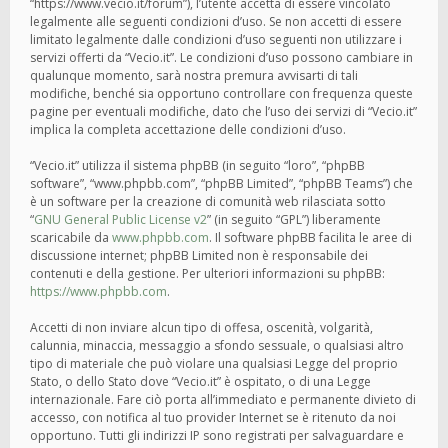
“https://www.vecio.it/forum”), l’utente accetta di essere vincolato
legalmente alle seguenti condizioni d’uso. Se non accetti di essere
limitato legalmente dalle condizioni d’uso seguenti non utilizzare i
servizi offerti da “Vecio.it”. Le condizioni d’uso possono cambiare in
qualunque momento, sarà nostra premura avvisarti di tali
modifiche, benché sia opportuno controllare con frequenza queste
pagine per eventuali modifiche, dato che l’uso dei servizi di “Vecio.it”
implica la completa accettazione delle condizioni d’uso.
“Vecio.it” utilizza il sistema phpBB (in seguito “loro”, “phpBB
software”, “www.phpbb.com”, “phpBB Limited”, “phpBB Teams”) che
è un software per la creazione di comunità web rilasciata sotto
“
GNU General Public License v2
” (in seguito “GPL”) liberamente
scaricabile da
www.phpbb.com
. Il software phpBB facilita le aree di
discussione internet; phpBB Limited non è responsabile dei
contenuti e della gestione. Per ulteriori informazioni su phpBB:
https://www.phpbb.com
.
Accetti di non inviare alcun tipo di offesa, oscenità, volgarità,
calunnia, minaccia, messaggio a sfondo sessuale, o qualsiasi altro
tipo di materiale che può violare una qualsiasi Legge del proprio
Stato, o dello Stato dove “Vecio.it” è ospitato, o di una Legge
internazionale. Fare ciò porta all’immediato e permanente divieto di
accesso, con notifica al tuo provider Internet se è ritenuto da noi
opportuno. Tutti gli indirizzi IP sono registrati per salvaguardare e