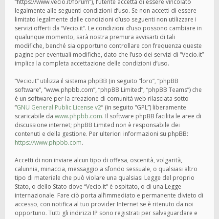
“https://www.vecio.it/forum”), l’utente accetta di essere vincolato
legalmente alle seguenti condizioni d’uso. Se non accetti di essere
limitato legalmente dalle condizioni d’uso seguenti non utilizzare i
servizi offerti da “Vecio.it”. Le condizioni d’uso possono cambiare in
qualunque momento, sarà nostra premura avvisarti di tali
modifiche, benché sia opportuno controllare con frequenza queste
pagine per eventuali modifiche, dato che l’uso dei servizi di “Vecio.it”
implica la completa accettazione delle condizioni d’uso.
“Vecio.it” utilizza il sistema phpBB (in seguito “loro”, “phpBB
software”, “www.phpbb.com”, “phpBB Limited”, “phpBB Teams”) che
è un software per la creazione di comunità web rilasciata sotto
“
GNU General Public License v2
” (in seguito “GPL”) liberamente
scaricabile da
www.phpbb.com
. Il software phpBB facilita le aree di
discussione internet; phpBB Limited non è responsabile dei
contenuti e della gestione. Per ulteriori informazioni su phpBB:
https://www.phpbb.com
.
Accetti di non inviare alcun tipo di offesa, oscenità, volgarità,
calunnia, minaccia, messaggio a sfondo sessuale, o qualsiasi altro
tipo di materiale che può violare una qualsiasi Legge del proprio
Stato, o dello Stato dove “Vecio.it” è ospitato, o di una Legge
internazionale. Fare ciò porta all’immediato e permanente divieto di
accesso, con notifica al tuo provider Internet se è ritenuto da noi
opportuno. Tutti gli indirizzi IP sono registrati per salvaguardare e