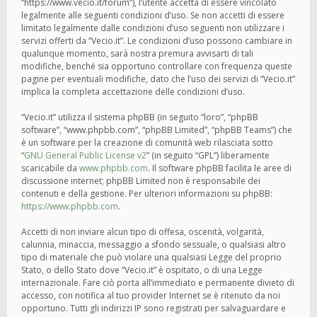
“https://www.vecio.it/forum”), l’utente accetta di essere vincolato
legalmente alle seguenti condizioni d’uso. Se non accetti di essere
limitato legalmente dalle condizioni d’uso seguenti non utilizzare i
servizi offerti da “Vecio.it”. Le condizioni d’uso possono cambiare in
qualunque momento, sarà nostra premura avvisarti di tali
modifiche, benché sia opportuno controllare con frequenza queste
pagine per eventuali modifiche, dato che l’uso dei servizi di “Vecio.it”
implica la completa accettazione delle condizioni d’uso.
“Vecio.it” utilizza il sistema phpBB (in seguito “loro”, “phpBB
software”, “www.phpbb.com”, “phpBB Limited”, “phpBB Teams”) che
è un software per la creazione di comunità web rilasciata sotto
“
GNU General Public License v2
” (in seguito “GPL”) liberamente
scaricabile da
www.phpbb.com
. Il software phpBB facilita le aree di
discussione internet; phpBB Limited non è responsabile dei
contenuti e della gestione. Per ulteriori informazioni su phpBB:
https://www.phpbb.com
.
Accetti di non inviare alcun tipo di offesa, oscenità, volgarità,
calunnia, minaccia, messaggio a sfondo sessuale, o qualsiasi altro
tipo di materiale che può violare una qualsiasi Legge del proprio
Stato, o dello Stato dove “Vecio.it” è ospitato, o di una Legge
internazionale. Fare ciò porta all’immediato e permanente divieto di
accesso, con notifica al tuo provider Internet se è ritenuto da noi
opportuno. Tutti gli indirizzi IP sono registrati per salvaguardare e