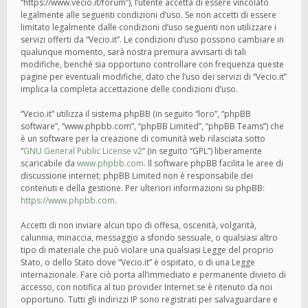
“https://www.vecio.it/forum”), l’utente accetta di essere vincolato
legalmente alle seguenti condizioni d’uso. Se non accetti di essere
limitato legalmente dalle condizioni d’uso seguenti non utilizzare i
servizi offerti da “Vecio.it”. Le condizioni d’uso possono cambiare in
qualunque momento, sarà nostra premura avvisarti di tali
modifiche, benché sia opportuno controllare con frequenza queste
pagine per eventuali modifiche, dato che l’uso dei servizi di “Vecio.it”
implica la completa accettazione delle condizioni d’uso.
“Vecio.it” utilizza il sistema phpBB (in seguito “loro”, “phpBB
software”, “www.phpbb.com”, “phpBB Limited”, “phpBB Teams”) che
è un software per la creazione di comunità web rilasciata sotto
“
GNU General Public License v2
” (in seguito “GPL”) liberamente
scaricabile da
www.phpbb.com
. Il software phpBB facilita le aree di
discussione internet; phpBB Limited non è responsabile dei
contenuti e della gestione. Per ulteriori informazioni su phpBB:
https://www.phpbb.com
.
Accetti di non inviare alcun tipo di offesa, oscenità, volgarità,
calunnia, minaccia, messaggio a sfondo sessuale, o qualsiasi altro
tipo di materiale che può violare una qualsiasi Legge del proprio
Stato, o dello Stato dove “Vecio.it” è ospitato, o di una Legge
internazionale. Fare ciò porta all’immediato e permanente divieto di
accesso, con notifica al tuo provider Internet se è ritenuto da noi
opportuno. Tutti gli indirizzi IP sono registrati per salvaguardare e