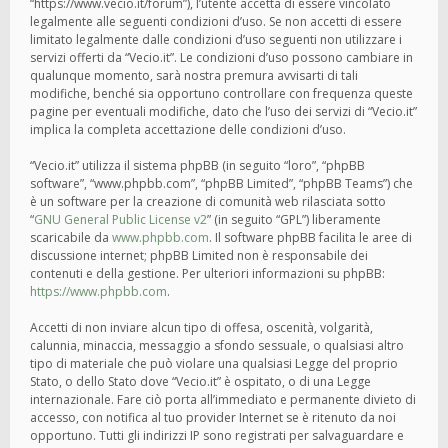
“https://www.vecio.it/forum”), l’utente accetta di essere vincolato
legalmente alle seguenti condizioni d’uso. Se non accetti di essere
limitato legalmente dalle condizioni d’uso seguenti non utilizzare i
servizi offerti da “Vecio.it”. Le condizioni d’uso possono cambiare in
qualunque momento, sarà nostra premura avvisarti di tali
modifiche, benché sia opportuno controllare con frequenza queste
pagine per eventuali modifiche, dato che l’uso dei servizi di “Vecio.it”
implica la completa accettazione delle condizioni d’uso.
“Vecio.it” utilizza il sistema phpBB (in seguito “loro”, “phpBB
software”, “www.phpbb.com”, “phpBB Limited”, “phpBB Teams”) che
è un software per la creazione di comunità web rilasciata sotto
“
GNU General Public License v2
” (in seguito “GPL”) liberamente
scaricabile da
www.phpbb.com
. Il software phpBB facilita le aree di
discussione internet; phpBB Limited non è responsabile dei
contenuti e della gestione. Per ulteriori informazioni su phpBB:
https://www.phpbb.com
.
Accetti di non inviare alcun tipo di offesa, oscenità, volgarità,
calunnia, minaccia, messaggio a sfondo sessuale, o qualsiasi altro
tipo di materiale che può violare una qualsiasi Legge del proprio
Stato, o dello Stato dove “Vecio.it” è ospitato, o di una Legge
internazionale. Fare ciò porta all’immediato e permanente divieto di
accesso, con notifica al tuo provider Internet se è ritenuto da noi
opportuno. Tutti gli indirizzi IP sono registrati per salvaguardare e