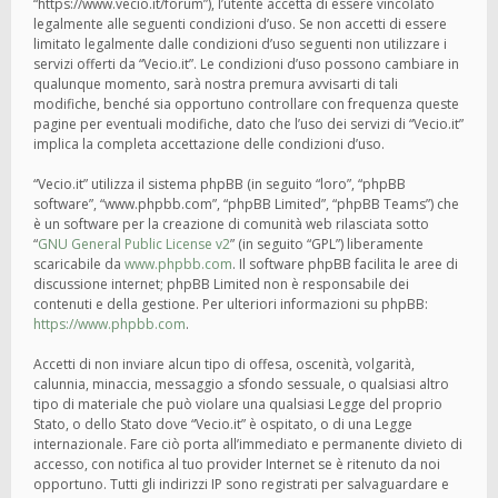
“https://www.vecio.it/forum”), l’utente accetta di essere vincolato
legalmente alle seguenti condizioni d’uso. Se non accetti di essere
limitato legalmente dalle condizioni d’uso seguenti non utilizzare i
servizi offerti da “Vecio.it”. Le condizioni d’uso possono cambiare in
qualunque momento, sarà nostra premura avvisarti di tali
modifiche, benché sia opportuno controllare con frequenza queste
pagine per eventuali modifiche, dato che l’uso dei servizi di “Vecio.it”
implica la completa accettazione delle condizioni d’uso.
“Vecio.it” utilizza il sistema phpBB (in seguito “loro”, “phpBB
software”, “www.phpbb.com”, “phpBB Limited”, “phpBB Teams”) che
è un software per la creazione di comunità web rilasciata sotto
“
GNU General Public License v2
” (in seguito “GPL”) liberamente
scaricabile da
www.phpbb.com
. Il software phpBB facilita le aree di
discussione internet; phpBB Limited non è responsabile dei
contenuti e della gestione. Per ulteriori informazioni su phpBB:
https://www.phpbb.com
.
Accetti di non inviare alcun tipo di offesa, oscenità, volgarità,
calunnia, minaccia, messaggio a sfondo sessuale, o qualsiasi altro
tipo di materiale che può violare una qualsiasi Legge del proprio
Stato, o dello Stato dove “Vecio.it” è ospitato, o di una Legge
internazionale. Fare ciò porta all’immediato e permanente divieto di
accesso, con notifica al tuo provider Internet se è ritenuto da noi
opportuno. Tutti gli indirizzi IP sono registrati per salvaguardare e