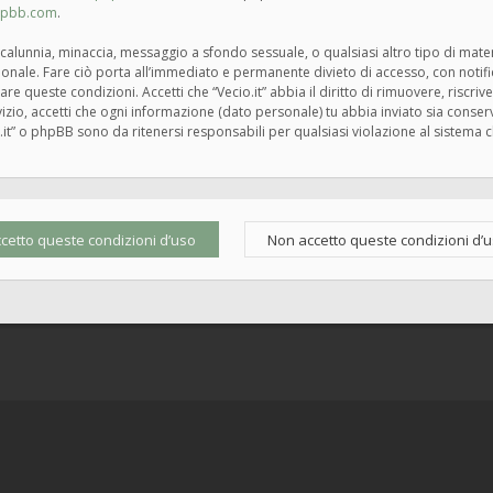
hpbb.com
.
tà, calunnia, minaccia, messaggio a sfondo sessuale, o qualsiasi altro tipo di mat
zionale. Fare ciò porta all’immediato e permanente divieto di accesso, con notif
rzare queste condizioni. Accetti che “Vecio.it” abbia il diritto di rimuovere, risc
zio, accetti che ogni informazione (dato personale) tu abbia inviato sia cons
.it” o phpBB sono da ritenersi responsabili per qualsiasi violazione al siste