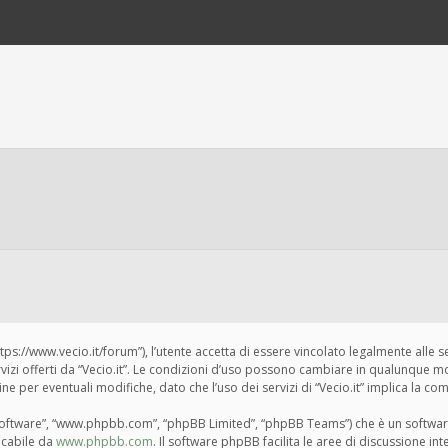
“https://www.vecio.it/forum”), l’utente accetta di essere vincolato legalmente alle 
ervizi offerti da “Vecio.it”. Le condizioni d’uso possono cambiare in qualunque m
per eventuali modifiche, dato che l’uso dei servizi di “Vecio.it” implica la com
BB software”, “www.phpbb.com”, “phpBB Limited”, “phpBB Teams”) che è un softwar
ricabile da
www.phpbb.com
. Il software phpBB facilita le aree di discussione i