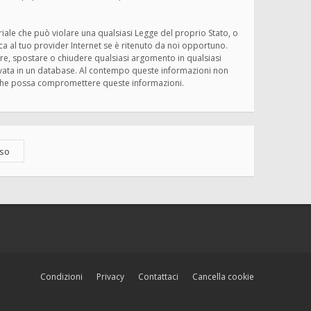
eriale che può violare una qualsiasi Legge del proprio Stato, o
ica al tuo provider Internet se è ritenuto da noi opportuno.
rivere, spostare o chiudere qualsiasi argomento in qualsiasi
ervata in un database. Al contempo queste informazioni non
ma che possa compromettere queste informazioni.
Condizioni
Privacy
Contattaci
Cancella cookie