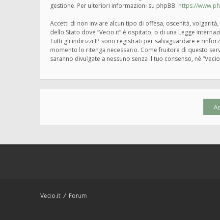
gestione. Per ulteriori informazioni su phpBB:
https://www.p
Accetti di non inviare alcun tipo di offesa, oscenità, volgari
dello Stato dove “Vecio.it” è ospitato, o di una Legge interna
Tutti gli indirizzi IP sono registrati per salvaguardare e rinfo
momento lo ritenga necessario. Come fruitore di questo servi
saranno divulgate a nessuno senza il tuo consenso, né “Vecio
Vecio.it
Forum