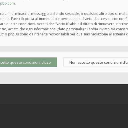
hpbb.com
.
tà, calunnia, minaccia, messaggio a sfondo sessuale, o qualsiasi altro tipo di mat
zionale. Fare ciò porta all’immediato e permanente divieto di accesso, con notif
rzare queste condizioni. Accetti che “Vecio.it” abbia il diritto di rimuovere, risc
zio, accetti che ogni informazione (dato personale) tu abbia inviato sia cons
.it” o phpBB sono da ritenersi responsabili per qualsiasi violazione al siste