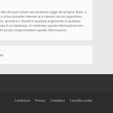
eriale che può violare una qualsiasi Legge del proprio Stato, o
ica al tuo provider Internet se è ritenuto da noi opportuno.
rivere, spostare o chiudere qualsiasi argomento in qualsiasi
ervata in un database. Al contempo queste informazioni non
ma che possa compromettere queste informazioni.
Condizioni
Privacy
Contattaci
Cancella cookie