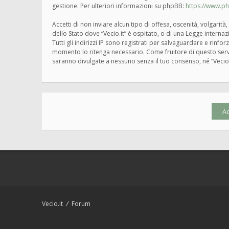
gestione. Per ulteriori informazioni su phpBB:
https://www.p
Accetti di non inviare alcun tipo di offesa, oscenità, volgari
dello Stato dove “Vecio.it” è ospitato, o di una Legge interna
Tutti gli indirizzi IP sono registrati per salvaguardare e rinfo
momento lo ritenga necessario. Come fruitore di questo servi
saranno divulgate a nessuno senza il tuo consenso, né “Vecio
Vecio.it
Forum