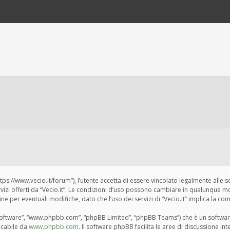
“https://www.vecio.it/forum”), l’utente accetta di essere vincolato legalmente alle 
ervizi offerti da “Vecio.it”. Le condizioni d’uso possono cambiare in qualunque m
per eventuali modifiche, dato che l’uso dei servizi di “Vecio.it” implica la com
BB software”, “www.phpbb.com”, “phpBB Limited”, “phpBB Teams”) che è un softwar
ricabile da
www.phpbb.com
. Il software phpBB facilita le aree di discussione i