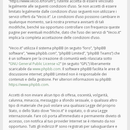
“https://www.vecio.it/forum”), l’utente accetta di essere vincolato
legalmente alle seguenti condizioni d’uso. Se non accetti di essere
limitato legalmente dalle condizioni d’uso seguenti non utilizzare i
servizi offerti da “Vecio.it”. Le condizioni d’uso possono cambiare in
qualunque momento, sarà nostra premura avvisarti di tali
modifiche, benché sia opportuno controllare con frequenza queste
pagine per eventuali modifiche, dato che l’uso dei servizi di “Vecio.it”
implica la completa accettazione delle condizioni d’uso.
“Vecio.it” utilizza il sistema phpBB (in seguito “loro”, “phpBB
software”, “www.phpbb.com”, “phpBB Limited”, “phpBB Teams”) che
è un software per la creazione di comunità web rilasciata sotto
“
GNU General Public License v2
” (in seguito “GPL”) liberamente
scaricabile da
www.phpbb.com
. Il software phpBB facilita le aree di
discussione internet; phpBB Limited non è responsabile dei
contenuti e della gestione. Per ulteriori informazioni su phpBB:
https://www.phpbb.com
.
Accetti di non inviare alcun tipo di offesa, oscenità, volgarità,
calunnia, minaccia, messaggio a sfondo sessuale, o qualsiasi altro
tipo di materiale che può violare una qualsiasi Legge del proprio
Stato, o dello Stato dove “Vecio.it” è ospitato, o di una Legge
internazionale. Fare ciò porta all’immediato e permanente divieto di
accesso, con notifica al tuo provider Internet se è ritenuto da noi
opportuno. Tutti gli indirizzi IP sono registrati per salvaguardare e