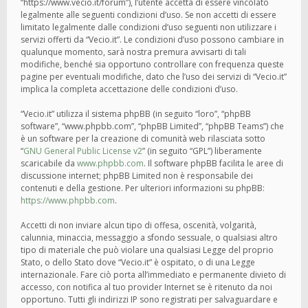
“https://www.vecio.it/forum”), l’utente accetta di essere vincolato
legalmente alle seguenti condizioni d’uso. Se non accetti di essere
limitato legalmente dalle condizioni d’uso seguenti non utilizzare i
servizi offerti da “Vecio.it”. Le condizioni d’uso possono cambiare in
qualunque momento, sarà nostra premura avvisarti di tali
modifiche, benché sia opportuno controllare con frequenza queste
pagine per eventuali modifiche, dato che l’uso dei servizi di “Vecio.it”
implica la completa accettazione delle condizioni d’uso.
“Vecio.it” utilizza il sistema phpBB (in seguito “loro”, “phpBB
software”, “www.phpbb.com”, “phpBB Limited”, “phpBB Teams”) che
è un software per la creazione di comunità web rilasciata sotto
“
GNU General Public License v2
” (in seguito “GPL”) liberamente
scaricabile da
www.phpbb.com
. Il software phpBB facilita le aree di
discussione internet; phpBB Limited non è responsabile dei
contenuti e della gestione. Per ulteriori informazioni su phpBB:
https://www.phpbb.com
.
Accetti di non inviare alcun tipo di offesa, oscenità, volgarità,
calunnia, minaccia, messaggio a sfondo sessuale, o qualsiasi altro
tipo di materiale che può violare una qualsiasi Legge del proprio
Stato, o dello Stato dove “Vecio.it” è ospitato, o di una Legge
internazionale. Fare ciò porta all’immediato e permanente divieto di
accesso, con notifica al tuo provider Internet se è ritenuto da noi
opportuno. Tutti gli indirizzi IP sono registrati per salvaguardare e