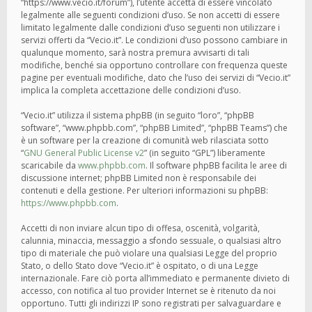
“https://www.vecio.it/forum”), l’utente accetta di essere vincolato
legalmente alle seguenti condizioni d’uso. Se non accetti di essere
limitato legalmente dalle condizioni d’uso seguenti non utilizzare i
servizi offerti da “Vecio.it”. Le condizioni d’uso possono cambiare in
qualunque momento, sarà nostra premura avvisarti di tali
modifiche, benché sia opportuno controllare con frequenza queste
pagine per eventuali modifiche, dato che l’uso dei servizi di “Vecio.it”
implica la completa accettazione delle condizioni d’uso.
“Vecio.it” utilizza il sistema phpBB (in seguito “loro”, “phpBB
software”, “www.phpbb.com”, “phpBB Limited”, “phpBB Teams”) che
è un software per la creazione di comunità web rilasciata sotto
“
GNU General Public License v2
” (in seguito “GPL”) liberamente
scaricabile da
www.phpbb.com
. Il software phpBB facilita le aree di
discussione internet; phpBB Limited non è responsabile dei
contenuti e della gestione. Per ulteriori informazioni su phpBB:
https://www.phpbb.com
.
Accetti di non inviare alcun tipo di offesa, oscenità, volgarità,
calunnia, minaccia, messaggio a sfondo sessuale, o qualsiasi altro
tipo di materiale che può violare una qualsiasi Legge del proprio
Stato, o dello Stato dove “Vecio.it” è ospitato, o di una Legge
internazionale. Fare ciò porta all’immediato e permanente divieto di
accesso, con notifica al tuo provider Internet se è ritenuto da noi
opportuno. Tutti gli indirizzi IP sono registrati per salvaguardare e