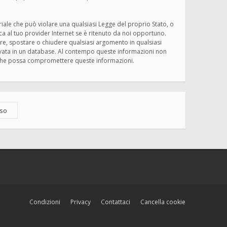
eriale che può violare una qualsiasi Legge del proprio Stato, o
ica al tuo provider Internet se è ritenuto da noi opportuno.
rivere, spostare o chiudere qualsiasi argomento in qualsiasi
ervata in un database. Al contempo queste informazioni non
ma che possa compromettere queste informazioni.
Condizioni
Privacy
Contattaci
Cancella cookie