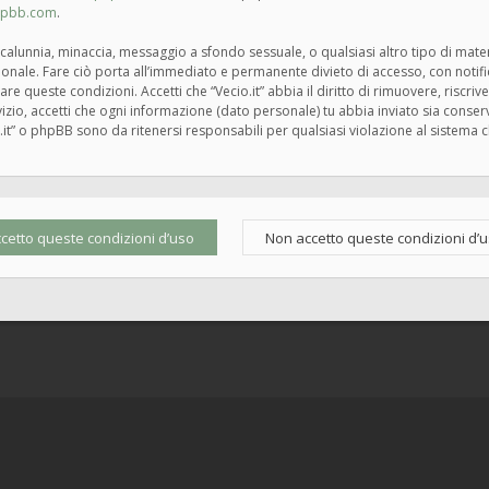
hpbb.com
.
tà, calunnia, minaccia, messaggio a sfondo sessuale, o qualsiasi altro tipo di mat
zionale. Fare ciò porta all’immediato e permanente divieto di accesso, con notif
rzare queste condizioni. Accetti che “Vecio.it” abbia il diritto di rimuovere, risc
zio, accetti che ogni informazione (dato personale) tu abbia inviato sia cons
.it” o phpBB sono da ritenersi responsabili per qualsiasi violazione al siste