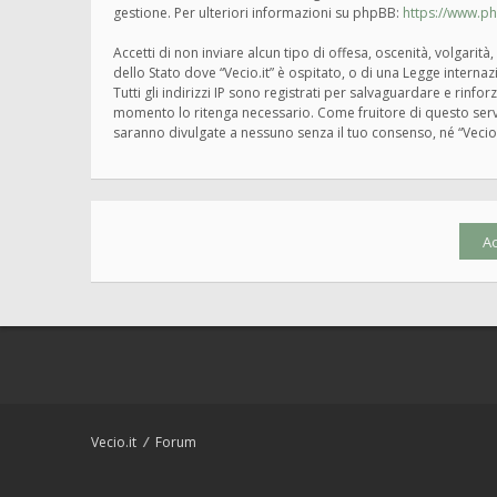
gestione. Per ulteriori informazioni su phpBB:
https://www.p
Accetti di non inviare alcun tipo di offesa, oscenità, volgari
dello Stato dove “Vecio.it” è ospitato, o di una Legge interna
Tutti gli indirizzi IP sono registrati per salvaguardare e rinfo
momento lo ritenga necessario. Come fruitore di questo servi
saranno divulgate a nessuno senza il tuo consenso, né “Vecio
Vecio.it
Forum