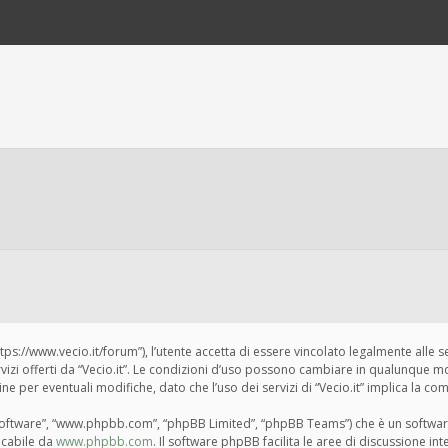
“https://www.vecio.it/forum”), l’utente accetta di essere vincolato legalmente alle 
ervizi offerti da “Vecio.it”. Le condizioni d’uso possono cambiare in qualunque m
per eventuali modifiche, dato che l’uso dei servizi di “Vecio.it” implica la com
BB software”, “www.phpbb.com”, “phpBB Limited”, “phpBB Teams”) che è un softwar
ricabile da
www.phpbb.com
. Il software phpBB facilita le aree di discussione i