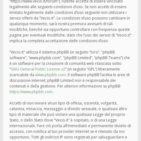
“https://www.vecio.it/forum”), l’utente accetta di essere vincolato
legalmente alle seguenti condizioni d’uso. Se non accetti di essere
limitato legalmente dalle condizioni d’uso seguenti non utilizzare i
servizi offerti da “Vecio.it”. Le condizioni d’uso possono cambiare in
qualunque momento, sarà nostra premura avvisarti di tali
modifiche, benché sia opportuno controllare con frequenza queste
pagine per eventuali modifiche, dato che l’uso dei servizi di “Vecio.it”
implica la completa accettazione delle condizioni d’uso.
“Vecio.it” utilizza il sistema phpBB (in seguito “loro”, “phpBB
software”, “www.phpbb.com”, “phpBB Limited”, “phpBB Teams”) che
è un software per la creazione di comunità web rilasciata sotto
“
GNU General Public License v2
” (in seguito “GPL”) liberamente
scaricabile da
www.phpbb.com
. Il software phpBB facilita le aree di
discussione internet; phpBB Limited non è responsabile dei
contenuti e della gestione. Per ulteriori informazioni su phpBB:
https://www.phpbb.com
.
Accetti di non inviare alcun tipo di offesa, oscenità, volgarità,
calunnia, minaccia, messaggio a sfondo sessuale, o qualsiasi altro
tipo di materiale che può violare una qualsiasi Legge del proprio
Stato, o dello Stato dove “Vecio.it” è ospitato, o di una Legge
internazionale. Fare ciò porta all’immediato e permanente divieto di
accesso, con notifica al tuo provider Internet se è ritenuto da noi
opportuno. Tutti gli indirizzi IP sono registrati per salvaguardare e