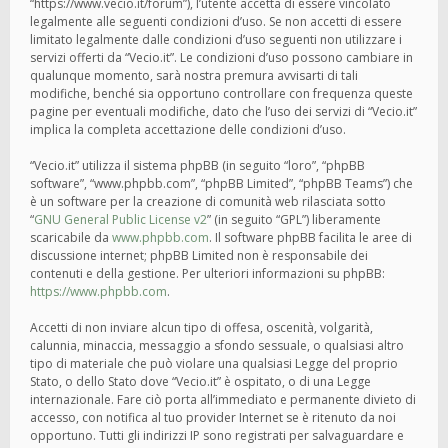
“https://www.vecio.it/forum”), l’utente accetta di essere vincolato
legalmente alle seguenti condizioni d’uso. Se non accetti di essere
limitato legalmente dalle condizioni d’uso seguenti non utilizzare i
servizi offerti da “Vecio.it”. Le condizioni d’uso possono cambiare in
qualunque momento, sarà nostra premura avvisarti di tali
modifiche, benché sia opportuno controllare con frequenza queste
pagine per eventuali modifiche, dato che l’uso dei servizi di “Vecio.it”
implica la completa accettazione delle condizioni d’uso.
“Vecio.it” utilizza il sistema phpBB (in seguito “loro”, “phpBB
software”, “www.phpbb.com”, “phpBB Limited”, “phpBB Teams”) che
è un software per la creazione di comunità web rilasciata sotto
“
GNU General Public License v2
” (in seguito “GPL”) liberamente
scaricabile da
www.phpbb.com
. Il software phpBB facilita le aree di
discussione internet; phpBB Limited non è responsabile dei
contenuti e della gestione. Per ulteriori informazioni su phpBB:
https://www.phpbb.com
.
Accetti di non inviare alcun tipo di offesa, oscenità, volgarità,
calunnia, minaccia, messaggio a sfondo sessuale, o qualsiasi altro
tipo di materiale che può violare una qualsiasi Legge del proprio
Stato, o dello Stato dove “Vecio.it” è ospitato, o di una Legge
internazionale. Fare ciò porta all’immediato e permanente divieto di
accesso, con notifica al tuo provider Internet se è ritenuto da noi
opportuno. Tutti gli indirizzi IP sono registrati per salvaguardare e