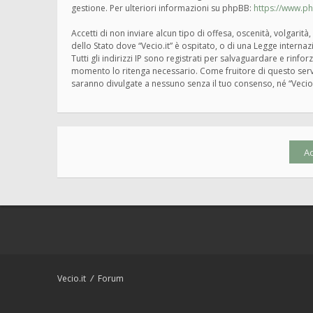
gestione. Per ulteriori informazioni su phpBB:
https://www.p
Accetti di non inviare alcun tipo di offesa, oscenità, volgari
dello Stato dove “Vecio.it” è ospitato, o di una Legge interna
Tutti gli indirizzi IP sono registrati per salvaguardare e rinfo
momento lo ritenga necessario. Come fruitore di questo servi
saranno divulgate a nessuno senza il tuo consenso, né “Vecio
Vecio.it
Forum