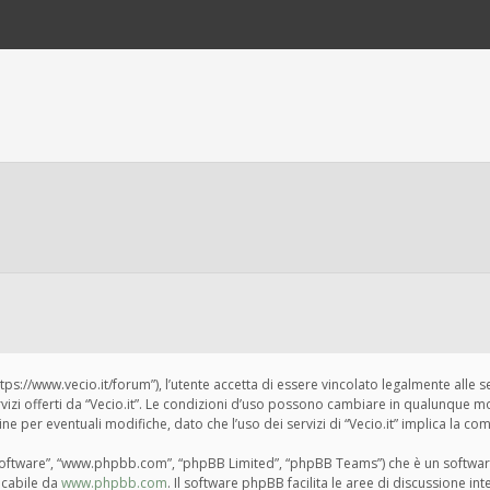
“https://www.vecio.it/forum”), l’utente accetta di essere vincolato legalmente alle 
ervizi offerti da “Vecio.it”. Le condizioni d’uso possono cambiare in qualunque m
per eventuali modifiche, dato che l’uso dei servizi di “Vecio.it” implica la com
BB software”, “www.phpbb.com”, “phpBB Limited”, “phpBB Teams”) che è un softwar
ricabile da
www.phpbb.com
. Il software phpBB facilita le aree di discussione i