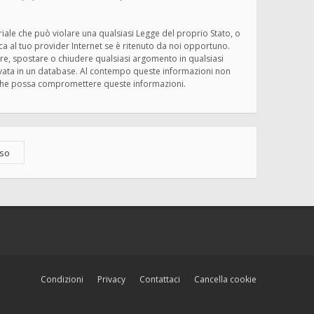
eriale che può violare una qualsiasi Legge del proprio Stato, o
ica al tuo provider Internet se è ritenuto da noi opportuno.
rivere, spostare o chiudere qualsiasi argomento in qualsiasi
ervata in un database. Al contempo queste informazioni non
ma che possa compromettere queste informazioni.
Condizioni
Privacy
Contattaci
Cancella cookie