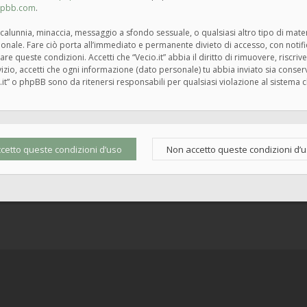
hpbb.com
.
tà, calunnia, minaccia, messaggio a sfondo sessuale, o qualsiasi altro tipo di mat
zionale. Fare ciò porta all’immediato e permanente divieto di accesso, con notif
rzare queste condizioni. Accetti che “Vecio.it” abbia il diritto di rimuovere, risc
zio, accetti che ogni informazione (dato personale) tu abbia inviato sia cons
.it” o phpBB sono da ritenersi responsabili per qualsiasi violazione al siste