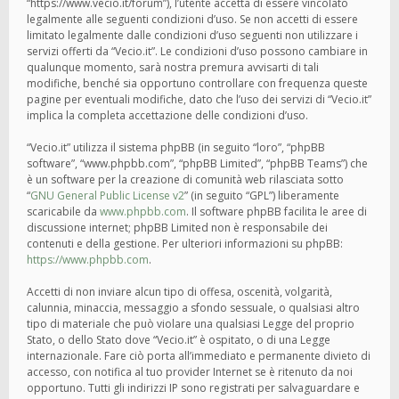
“https://www.vecio.it/forum”), l’utente accetta di essere vincolato
legalmente alle seguenti condizioni d’uso. Se non accetti di essere
limitato legalmente dalle condizioni d’uso seguenti non utilizzare i
servizi offerti da “Vecio.it”. Le condizioni d’uso possono cambiare in
qualunque momento, sarà nostra premura avvisarti di tali
modifiche, benché sia opportuno controllare con frequenza queste
pagine per eventuali modifiche, dato che l’uso dei servizi di “Vecio.it”
implica la completa accettazione delle condizioni d’uso.
“Vecio.it” utilizza il sistema phpBB (in seguito “loro”, “phpBB
software”, “www.phpbb.com”, “phpBB Limited”, “phpBB Teams”) che
è un software per la creazione di comunità web rilasciata sotto
“
GNU General Public License v2
” (in seguito “GPL”) liberamente
scaricabile da
www.phpbb.com
. Il software phpBB facilita le aree di
discussione internet; phpBB Limited non è responsabile dei
contenuti e della gestione. Per ulteriori informazioni su phpBB:
https://www.phpbb.com
.
Accetti di non inviare alcun tipo di offesa, oscenità, volgarità,
calunnia, minaccia, messaggio a sfondo sessuale, o qualsiasi altro
tipo di materiale che può violare una qualsiasi Legge del proprio
Stato, o dello Stato dove “Vecio.it” è ospitato, o di una Legge
internazionale. Fare ciò porta all’immediato e permanente divieto di
accesso, con notifica al tuo provider Internet se è ritenuto da noi
opportuno. Tutti gli indirizzi IP sono registrati per salvaguardare e