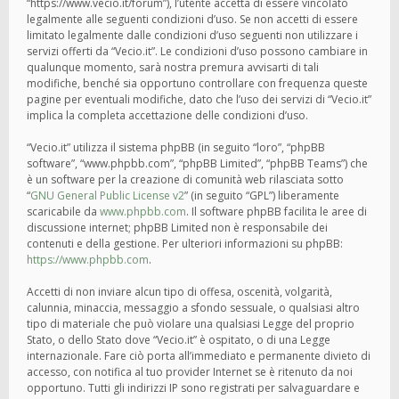
“https://www.vecio.it/forum”), l’utente accetta di essere vincolato
legalmente alle seguenti condizioni d’uso. Se non accetti di essere
limitato legalmente dalle condizioni d’uso seguenti non utilizzare i
servizi offerti da “Vecio.it”. Le condizioni d’uso possono cambiare in
qualunque momento, sarà nostra premura avvisarti di tali
modifiche, benché sia opportuno controllare con frequenza queste
pagine per eventuali modifiche, dato che l’uso dei servizi di “Vecio.it”
implica la completa accettazione delle condizioni d’uso.
“Vecio.it” utilizza il sistema phpBB (in seguito “loro”, “phpBB
software”, “www.phpbb.com”, “phpBB Limited”, “phpBB Teams”) che
è un software per la creazione di comunità web rilasciata sotto
“
GNU General Public License v2
” (in seguito “GPL”) liberamente
scaricabile da
www.phpbb.com
. Il software phpBB facilita le aree di
discussione internet; phpBB Limited non è responsabile dei
contenuti e della gestione. Per ulteriori informazioni su phpBB:
https://www.phpbb.com
.
Accetti di non inviare alcun tipo di offesa, oscenità, volgarità,
calunnia, minaccia, messaggio a sfondo sessuale, o qualsiasi altro
tipo di materiale che può violare una qualsiasi Legge del proprio
Stato, o dello Stato dove “Vecio.it” è ospitato, o di una Legge
internazionale. Fare ciò porta all’immediato e permanente divieto di
accesso, con notifica al tuo provider Internet se è ritenuto da noi
opportuno. Tutti gli indirizzi IP sono registrati per salvaguardare e