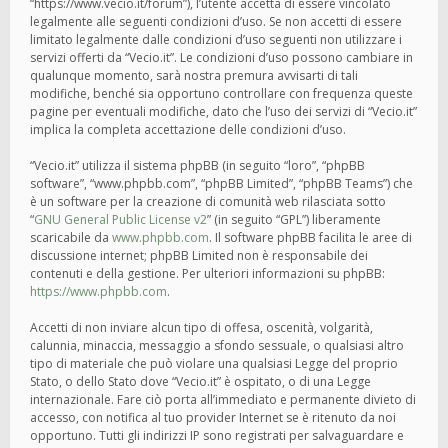
“https://www.vecio.it/forum”), l’utente accetta di essere vincolato
legalmente alle seguenti condizioni d’uso. Se non accetti di essere
limitato legalmente dalle condizioni d’uso seguenti non utilizzare i
servizi offerti da “Vecio.it”. Le condizioni d’uso possono cambiare in
qualunque momento, sarà nostra premura avvisarti di tali
modifiche, benché sia opportuno controllare con frequenza queste
pagine per eventuali modifiche, dato che l’uso dei servizi di “Vecio.it”
implica la completa accettazione delle condizioni d’uso.
“Vecio.it” utilizza il sistema phpBB (in seguito “loro”, “phpBB
software”, “www.phpbb.com”, “phpBB Limited”, “phpBB Teams”) che
è un software per la creazione di comunità web rilasciata sotto
“
GNU General Public License v2
” (in seguito “GPL”) liberamente
scaricabile da
www.phpbb.com
. Il software phpBB facilita le aree di
discussione internet; phpBB Limited non è responsabile dei
contenuti e della gestione. Per ulteriori informazioni su phpBB:
https://www.phpbb.com
.
Accetti di non inviare alcun tipo di offesa, oscenità, volgarità,
calunnia, minaccia, messaggio a sfondo sessuale, o qualsiasi altro
tipo di materiale che può violare una qualsiasi Legge del proprio
Stato, o dello Stato dove “Vecio.it” è ospitato, o di una Legge
internazionale. Fare ciò porta all’immediato e permanente divieto di
accesso, con notifica al tuo provider Internet se è ritenuto da noi
opportuno. Tutti gli indirizzi IP sono registrati per salvaguardare e