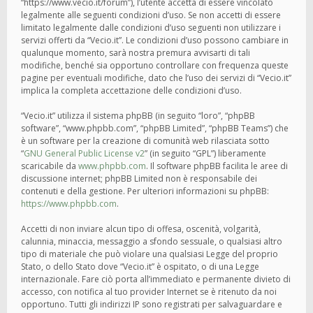
“https://www.vecio.it/forum”), l’utente accetta di essere vincolato
legalmente alle seguenti condizioni d’uso. Se non accetti di essere
limitato legalmente dalle condizioni d’uso seguenti non utilizzare i
servizi offerti da “Vecio.it”. Le condizioni d’uso possono cambiare in
qualunque momento, sarà nostra premura avvisarti di tali
modifiche, benché sia opportuno controllare con frequenza queste
pagine per eventuali modifiche, dato che l’uso dei servizi di “Vecio.it”
implica la completa accettazione delle condizioni d’uso.
“Vecio.it” utilizza il sistema phpBB (in seguito “loro”, “phpBB
software”, “www.phpbb.com”, “phpBB Limited”, “phpBB Teams”) che
è un software per la creazione di comunità web rilasciata sotto
“
GNU General Public License v2
” (in seguito “GPL”) liberamente
scaricabile da
www.phpbb.com
. Il software phpBB facilita le aree di
discussione internet; phpBB Limited non è responsabile dei
contenuti e della gestione. Per ulteriori informazioni su phpBB:
https://www.phpbb.com
.
Accetti di non inviare alcun tipo di offesa, oscenità, volgarità,
calunnia, minaccia, messaggio a sfondo sessuale, o qualsiasi altro
tipo di materiale che può violare una qualsiasi Legge del proprio
Stato, o dello Stato dove “Vecio.it” è ospitato, o di una Legge
internazionale. Fare ciò porta all’immediato e permanente divieto di
accesso, con notifica al tuo provider Internet se è ritenuto da noi
opportuno. Tutti gli indirizzi IP sono registrati per salvaguardare e