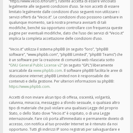
“https://www.vecio.it/forum”), l’utente accetta di essere vincolato
legalmente alle seguenti condizioni d’uso. Se non accetti di essere
limitato legalmente dalle condizioni d’uso seguenti non utilizzare i
servizi offerti da “Vecio.it”. Le condizioni d’uso possono cambiare in
qualunque momento, sarà nostra premura avvisarti di tali
modifiche, benché sia opportuno controllare con frequenza queste
pagine per eventuali modifiche, dato che l’uso dei servizi di “Vecio.it”
implica la completa accettazione delle condizioni d’uso.
“Vecio.it” utilizza il sistema phpBB (in seguito “loro”, “phpBB
software”, “www.phpbb.com”, “phpBB Limited”, “phpBB Teams”) che
è un software per la creazione di comunità web rilasciata sotto
“
GNU General Public License v2
” (in seguito “GPL”) liberamente
scaricabile da
www.phpbb.com
. Il software phpBB facilita le aree di
discussione internet; phpBB Limited non è responsabile dei
contenuti e della gestione. Per ulteriori informazioni su phpBB:
https://www.phpbb.com
.
Accetti di non inviare alcun tipo di offesa, oscenità, volgarità,
calunnia, minaccia, messaggio a sfondo sessuale, o qualsiasi altro
tipo di materiale che può violare una qualsiasi Legge del proprio
Stato, o dello Stato dove “Vecio.it” è ospitato, o di una Legge
internazionale. Fare ciò porta all’immediato e permanente divieto di
accesso, con notifica al tuo provider Internet se è ritenuto da noi
opportuno. Tutti gli indirizzi IP sono registrati per salvaguardare e