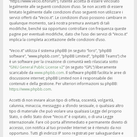
“https://www.vecio.it/forum”), l’utente accetta di essere vincolato
legalmente alle seguenti condizioni d’uso. Se non accetti di essere
limitato legalmente dalle condizioni d’uso seguenti non utilizzare i
servizi offerti da “Vecio.it”. Le condizioni d’uso possono cambiare in
qualunque momento, sarà nostra premura avvisarti di tali
modifiche, benché sia opportuno controllare con frequenza queste
pagine per eventuali modifiche, dato che l’uso dei servizi di “Vecio.it”
implica la completa accettazione delle condizioni d’uso.
“Vecio.it” utilizza il sistema phpBB (in seguito “loro”, “phpBB
software”, “www.phpbb.com”, “phpBB Limited”, “phpBB Teams”) che
è un software per la creazione di comunità web rilasciata sotto
“
GNU General Public License v2
” (in seguito “GPL”) liberamente
scaricabile da
www.phpbb.com
. Il software phpBB facilita le aree di
discussione internet; phpBB Limited non è responsabile dei
contenuti e della gestione. Per ulteriori informazioni su phpBB:
https://www.phpbb.com
.
Accetti di non inviare alcun tipo di offesa, oscenità, volgarità,
calunnia, minaccia, messaggio a sfondo sessuale, o qualsiasi altro
tipo di materiale che può violare una qualsiasi Legge del proprio
Stato, o dello Stato dove “Vecio.it” è ospitato, o di una Legge
internazionale. Fare ciò porta all’immediato e permanente divieto di
accesso, con notifica al tuo provider Internet se è ritenuto da noi
opportuno. Tutti gli indirizzi IP sono registrati per salvaguardare e