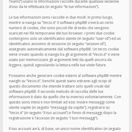
Teams”) usano le informazioni raccolte durante qualsiasi sessione
d’uso da te effettuata (in seguito “le tue informazioni”).
Le tue informazioni sono raccolte in due modi. In primo luogo,
mentre si naviga su “Vecio.it” il software phpBB creerà un certo
numero di cookie, che sono piccoli file di testo che vengono
scaricati nei file temporanei del tuo browser. I primi due cookie
contengono solo un identificativo utente (in seguito “user-id”) ed un
identificativo anonimo di sessione (in seguito “session-id”),
assegnato automaticamente dal software phpBB. Un terzo cookie
viene creato quando si naviga tra gli argomenti di “Vecio.it” e viene
usato per memorizzare gli argomenti letti da quelli ancora da
leggere, quindi agevolando la lettura nelle tue visite future.
Possiamo anche generare cookie esterni al software phpBB mentre
navighi su “Vecio.it”, benché questi siano estranei agli scopi di
questo documento che intende trattare solo quelli creati dal
software phpBB. Il secondo metodo di raccolta delle tue
informazioni è dato da quello che tu inserisci volontariamente. Con
questo sono intesi e non limitati ad essi: inviare messaggi come
utente ospite (in seguito “messaggi da ospite”), registrarsi su
“Vecio.it” (in seguito “il tuo account”) e l’invio di messaggi dopo la
registrazione e l’accesso (in seguito “i tuoi messaggi”).
Il tuo account avrà, di base, un unico nome identificativo (in seguito