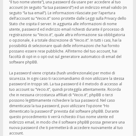
“il tuo nome utente”), una password da usare per accedere al tuo
account (in seguito “la tua password”) ed un indirizzo email valido (in
seguito “la tua email”). Le informazioni rilasciate per l’apertura
dell’account su “Vecio.it” sono protette dalle Leggi sulla Privacy dello
Stato che ospita il server. In aggiunta alle informazioni di nome
utente, password ed indirizzo email richiesti durante il processo di
registrazione su “Vecio.it”, quale altra informazione sia obbligatoria
o opzionale, è a totale discrezione di “Vecio.it”. In tutti i casi, hai la
possibilità di selezionare quali delle informazioni che hai fornito
possano essere rese pubbliche. All’interno del tuo account, hai
facoltà di opt-in o opt-out sul generatore automatico di email del
software phpBB.
La password viene criptata (hash unidirezionale) per motivi di
sicurezza. In ogni caso ti raccomandiamo di non utilizzare la stessa
password in troppi siti. La tua password è il metodo di accesso al
tuo account su “Vecio.it”, quindi proteggila attentamente. Ricorda
che in nessuna circostanza affiliati di “Vecio.it”, phpBB o terzi
possono legittimamente richiedere la tua password. Nel caso
dimenticassi la tua password, puoi utilizzare l’opzione “Ho
dimenticato la password” prevista dal software phpBB. Durante
questo procedimento ti verrà richiesto il tuo nome utente ed
indirizzo email, in modo che il software phpBB possa generare una
nuova password che ti permetterà di accedere nuovamente al tuo
account.