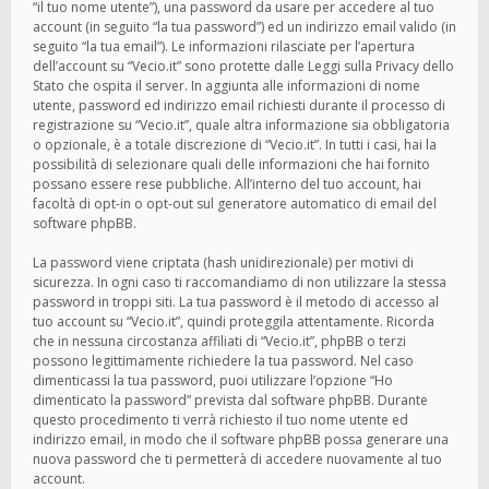
“il tuo nome utente”), una password da usare per accedere al tuo
account (in seguito “la tua password”) ed un indirizzo email valido (in
seguito “la tua email”). Le informazioni rilasciate per l’apertura
dell’account su “Vecio.it” sono protette dalle Leggi sulla Privacy dello
Stato che ospita il server. In aggiunta alle informazioni di nome
utente, password ed indirizzo email richiesti durante il processo di
registrazione su “Vecio.it”, quale altra informazione sia obbligatoria
o opzionale, è a totale discrezione di “Vecio.it”. In tutti i casi, hai la
possibilità di selezionare quali delle informazioni che hai fornito
possano essere rese pubbliche. All’interno del tuo account, hai
facoltà di opt-in o opt-out sul generatore automatico di email del
software phpBB.
La password viene criptata (hash unidirezionale) per motivi di
sicurezza. In ogni caso ti raccomandiamo di non utilizzare la stessa
password in troppi siti. La tua password è il metodo di accesso al
tuo account su “Vecio.it”, quindi proteggila attentamente. Ricorda
che in nessuna circostanza affiliati di “Vecio.it”, phpBB o terzi
possono legittimamente richiedere la tua password. Nel caso
dimenticassi la tua password, puoi utilizzare l’opzione “Ho
dimenticato la password” prevista dal software phpBB. Durante
questo procedimento ti verrà richiesto il tuo nome utente ed
indirizzo email, in modo che il software phpBB possa generare una
nuova password che ti permetterà di accedere nuovamente al tuo
account.