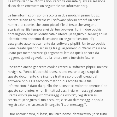
Teams”) usano le informazioni raccolte durante qualsiasi sessione
d’uso da te effettuata (in seguito “le tue informazioni”).
Le tue informazioni sono raccolte in due modi. In primo luogo,
mentre si naviga su “Vecio.it” il software phpBB creerà un certo
numero di cookie, che sono piccoli file di testo che vengono
scaricati nei file temporanei del tuo browser. I primi due cookie
contengono solo un identificativo utente (in seguito “user-id”) ed un
identificativo anonimo di sessione (in seguito “session-id”),
assegnato automaticamente dal software phpBB. Un terzo cookie
viene creato quando si naviga tra gli argomenti di “Vecio.it” e viene
usato per memorizzare gli argomenti letti da quelli ancora da
leggere, quindi agevolando la lettura nelle tue visite future.
Possiamo anche generare cookie esterni al software phpBB mentre
navighi su “Vecio.it”, benché questi siano estranei agli scopi di
questo documento che intende trattare solo quelli creati dal
software phpBB. Il secondo metodo di raccolta delle tue
informazioni è dato da quello che tu inserisci volontariamente. Con
questo sono intesi e non limitati ad essi: inviare messaggi come
utente ospite (in seguito “messaggi da ospite”), registrarsi su
“Vecio.it” (in seguito “il tuo account”) e l’invio di messaggi dopo la
registrazione e l’accesso (in seguito “i tuoi messaggi”).
Il tuo account avrà, di base, un unico nome identificativo (in seguito