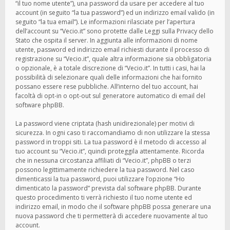
“il tuo nome utente”), una password da usare per accedere al tuo
account (in seguito “la tua password”) ed un indirizzo email valido (in
seguito “la tua email”). Le informazioni rilasciate per l’apertura
dell’account su “Vecio.it” sono protette dalle Leggi sulla Privacy dello
Stato che ospita il server. In aggiunta alle informazioni di nome
utente, password ed indirizzo email richiesti durante il processo di
registrazione su “Vecio.it”, quale altra informazione sia obbligatoria
o opzionale, è a totale discrezione di “Vecio.it”. In tutti i casi, hai la
possibilità di selezionare quali delle informazioni che hai fornito
possano essere rese pubbliche. All’interno del tuo account, hai
facoltà di opt-in o opt-out sul generatore automatico di email del
software phpBB.
La password viene criptata (hash unidirezionale) per motivi di
sicurezza. In ogni caso ti raccomandiamo di non utilizzare la stessa
password in troppi siti. La tua password è il metodo di accesso al
tuo account su “Vecio.it”, quindi proteggila attentamente. Ricorda
che in nessuna circostanza affiliati di “Vecio.it”, phpBB o terzi
possono legittimamente richiedere la tua password. Nel caso
dimenticassi la tua password, puoi utilizzare l’opzione “Ho
dimenticato la password” prevista dal software phpBB. Durante
questo procedimento ti verrà richiesto il tuo nome utente ed
indirizzo email, in modo che il software phpBB possa generare una
nuova password che ti permetterà di accedere nuovamente al tuo
account.