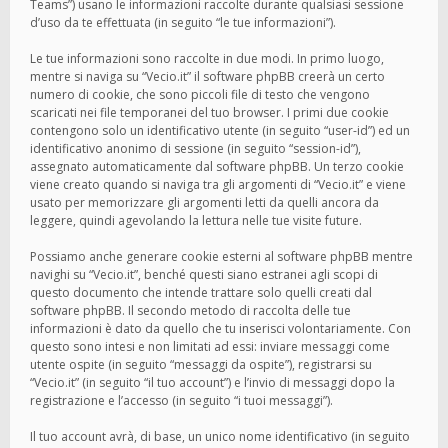
Teams”) usano le informazioni raccolte durante qualsiasi sessione
d’uso da te effettuata (in seguito “le tue informazioni”).
Le tue informazioni sono raccolte in due modi. In primo luogo,
mentre si naviga su “Vecio.it” il software phpBB creerà un certo
numero di cookie, che sono piccoli file di testo che vengono
scaricati nei file temporanei del tuo browser. I primi due cookie
contengono solo un identificativo utente (in seguito “user-id”) ed un
identificativo anonimo di sessione (in seguito “session-id”),
assegnato automaticamente dal software phpBB. Un terzo cookie
viene creato quando si naviga tra gli argomenti di “Vecio.it” e viene
usato per memorizzare gli argomenti letti da quelli ancora da
leggere, quindi agevolando la lettura nelle tue visite future.
Possiamo anche generare cookie esterni al software phpBB mentre
navighi su “Vecio.it”, benché questi siano estranei agli scopi di
questo documento che intende trattare solo quelli creati dal
software phpBB. Il secondo metodo di raccolta delle tue
informazioni è dato da quello che tu inserisci volontariamente. Con
questo sono intesi e non limitati ad essi: inviare messaggi come
utente ospite (in seguito “messaggi da ospite”), registrarsi su
“Vecio.it” (in seguito “il tuo account”) e l’invio di messaggi dopo la
registrazione e l’accesso (in seguito “i tuoi messaggi”).
Il tuo account avrà, di base, un unico nome identificativo (in seguito