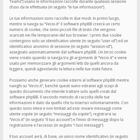
Teams”) usano le informazioni raccolte durante qualsiasi sessione
d’uso da te effettuata (in seguito “le tue informazioni”).
Le tue informazioni sono raccolte in due modi. In primo luogo,
mentre si naviga su “Vecio.it” il software phpBB creerà un certo
numero di cookie, che sono piccoli file di testo che vengono
scaricati nei file temporanei del tuo browser. I primi due cookie
contengono solo un identificativo utente (in seguito “user-id”) ed un
identificativo anonimo di sessione (in seguito “session-id”),
assegnato automaticamente dal software phpBB. Un terzo cookie
viene creato quando si naviga tra gli argomenti di “Vecio.it” e viene
usato per memorizzare gli argomenti letti da quelli ancora da
leggere, quindi agevolando la lettura nelle tue visite future.
Possiamo anche generare cookie esterni al software phpBB mentre
navighi su “Vecio.it”, benché questi siano estranei agli scopi di
questo documento che intende trattare solo quelli creati dal
software phpBB. Il secondo metodo di raccolta delle tue
informazioni è dato da quello che tu inserisci volontariamente. Con
questo sono intesi e non limitati ad essi: inviare messaggi come
utente ospite (in seguito “messaggi da ospite”), registrarsi su
“Vecio.it” (in seguito “il tuo account”) e l’invio di messaggi dopo la
registrazione e l’accesso (in seguito “i tuoi messaggi”).
Il tuo account avrà, di base, un unico nome identificativo (in seguito