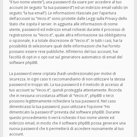
“il tuo nome utente”), una password da usare per accedere al tuo
account (in seguito “la tua password”) ed un indirizzo email valido (in
seguito “la tua email”). Le informazioni rilasciate per l’apertura
dell’account su “Vecio.it” sono protette dalle Leggi sulla Privacy dello
Stato che ospita il server. In aggiunta alle informazioni di nome
utente, password ed indirizzo email richiesti durante il processo di
registrazione su “Vecio.it”, quale altra informazione sia obbligatoria
o opzionale, è a totale discrezione di “Vecio.it”. In tutti i casi, hai la
possibilità di selezionare quali delle informazioni che hai fornito
possano essere rese pubbliche. All’interno del tuo account, hai
facoltà di opt-in o opt-out sul generatore automatico di email del
software phpBB.
La password viene criptata (hash unidirezionale) per motivi di
sicurezza. In ogni caso ti raccomandiamo di non utilizzare la stessa
password in troppi siti. La tua password è il metodo di accesso al
tuo account su “Vecio.it”, quindi proteggila attentamente. Ricorda
che in nessuna circostanza affiliati di “Vecio.it”, phpBB o terzi
possono legittimamente richiedere la tua password. Nel caso
dimenticassi la tua password, puoi utilizzare l’opzione “Ho
dimenticato la password” prevista dal software phpBB. Durante
questo procedimento ti verrà richiesto il tuo nome utente ed
indirizzo email, in modo che il software phpBB possa generare una
nuova password che ti permetterà di accedere nuovamente al tuo
account.