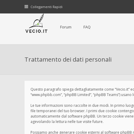
Collegamenti Rapidi
Forum
FAQ
Trattamento dei dati personali
Questo paragrafo spiega dettagliatamente come “Vecio.it” ed even
“www.phpbb.com”, “phpBB Limited”, “phpBB Teams”) usano le in
Le tue informazioni sono raccolte in due modi. In primo luogo,
file temporanei del tuo browser. I primi due cookie contengono
automaticamente dal software phpBB. Un terzo cookie viene cr
agevolando la lettura nelle tue visite future.
Possiamo anche generare cookie esterni al software phpBB men