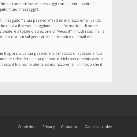
limitati ad essi: inviare messaggi come utente ospite (in
uito “i tuoi messaggi”).
 (in seguito “la tua password”) ed un indirizzo email valido
o che ospita il server. In aggiunta alle informazioni di nome
le, è a totale discrezione di “Vecio.it”. In tutti i casi, hai la
opt-in o opt-out sul generatore automatico di email del
n troppi siti. La tua password è il metodo di accesso al tuo
imamente richiedere la tua password. Nel caso dimenticassi la
iesto il tuo nome utente ed indirizzo email, in modo che il
Condizioni
Privacy
Contattaci
Cancella cookie