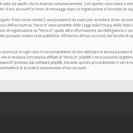
 dato da quello che tu inserisci volontariamente. Con questo sono intesi e non 
ito “il tuo account”) e l’invio di messaggi dopo la registrazione e l’accesso (in seg
 seguito “il tuo nome utente”), una password da usare per accedere al tuo account
ertura dell’account su “Vecio.it” sono protette dalle Leggi sulla Privacy dello Stat
 di registrazione su “Vecio.it”, quale altra informazione sia obbligatoria o opziona
rnito possano essere rese pubbliche. All’interno del tuo account, hai facoltà di 
i sicurezza. In ogni caso ti raccomandiamo di non utilizzare la stessa password i
 che in nessuna circostanza affiliati di “Vecio.it”, phpBB o terzi possono legitt
assword” prevista dal software phpBB. Durante questo procedimento ti verrà rich
permetterà di accedere nuovamente al tuo account.