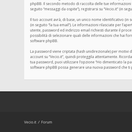
phpBB. Il secondo metodo di raccolta delle tue informazioni è
seguito “messaggi da ospite”), registrarsi su “Vecio.it” (in segu
Il tuo account avrà, di base, un unico nome identificativo (in
(in seguito “la tua email”). Le informazioni rilasciate per l’ap
utente, password ed indirizzo email richiesti durante il processo
possibilità di selezionare quali delle informazioni che hai fo
software phpBB.
La password viene criptata (hash unidirezionale) per motivi d
account su “Vecio.it”, quindi proteggila attentamente. Ricorda
tua password, puoi utilizzare l’opzione “Ho dimenticato la p
software phpBB possa generare una nuova password che ti 
Vecio.it
Forum