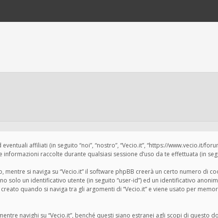
tuali affiliati (in seguito “noi”, “nostro”, “Vecio.it”, “https://www.vecio.it/for
formazioni raccolte durante qualsiasi sessione d’uso da te effettuata (in segui
 mentre si naviga su “Vecio.it” il software phpBB creerà un certo numero di cook
 solo un identificativo utente (in seguito “user-id”) ed un identificativo anonim
eato quando si naviga tra gli argomenti di “Vecio.it” e viene usato per memoriz
tre navighi su “Vecio.it”, benché questi siano estranei agli scopi di questo do