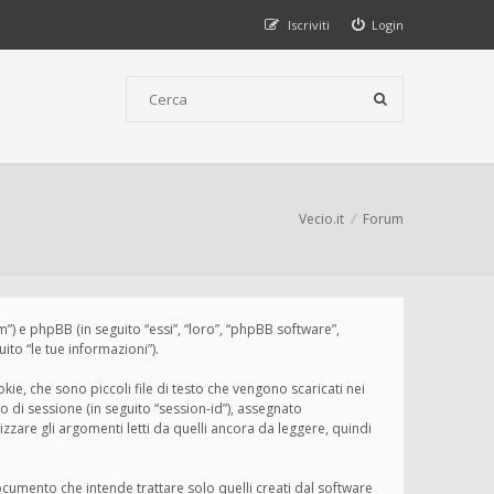
Iscriviti
Login
Vecio.it
Forum
um”) e phpBB (in seguito “essi”, “loro”, “phpBB software”,
to “le tue informazioni”).
ie, che sono piccoli file di testo che vengono scaricati nei
o di sessione (in seguito “session-id”), assegnato
zare gli argomenti letti da quelli ancora da leggere, quindi
cumento che intende trattare solo quelli creati dal software