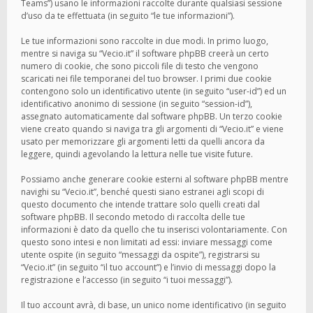
Teams”) usano le informazioni raccolte durante qualsiasi sessione
d’uso da te effettuata (in seguito “le tue informazioni”).
Le tue informazioni sono raccolte in due modi. In primo luogo,
mentre si naviga su “Vecio.it” il software phpBB creerà un certo
numero di cookie, che sono piccoli file di testo che vengono
scaricati nei file temporanei del tuo browser. I primi due cookie
contengono solo un identificativo utente (in seguito “user-id”) ed un
identificativo anonimo di sessione (in seguito “session-id”),
assegnato automaticamente dal software phpBB. Un terzo cookie
viene creato quando si naviga tra gli argomenti di “Vecio.it” e viene
usato per memorizzare gli argomenti letti da quelli ancora da
leggere, quindi agevolando la lettura nelle tue visite future.
Possiamo anche generare cookie esterni al software phpBB mentre
navighi su “Vecio.it”, benché questi siano estranei agli scopi di
questo documento che intende trattare solo quelli creati dal
software phpBB. Il secondo metodo di raccolta delle tue
informazioni è dato da quello che tu inserisci volontariamente. Con
questo sono intesi e non limitati ad essi: inviare messaggi come
utente ospite (in seguito “messaggi da ospite”), registrarsi su
“Vecio.it” (in seguito “il tuo account”) e l’invio di messaggi dopo la
registrazione e l’accesso (in seguito “i tuoi messaggi”).
Il tuo account avrà, di base, un unico nome identificativo (in seguito