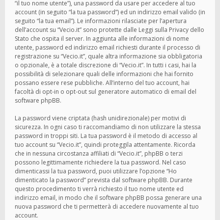
“il tuo nome utente”), una password da usare per accedere al tuo
account (in seguito “la tua password”) ed un indirizzo email valido (in
seguito “la tua email”). Le informazioni rilasciate per l’apertura
dell’account su “Vecio.it” sono protette dalle Leggi sulla Privacy dello
Stato che ospita il server. In aggiunta alle informazioni di nome
utente, password ed indirizzo email richiesti durante il processo di
registrazione su “Vecio.it”, quale altra informazione sia obbligatoria
o opzionale, è a totale discrezione di “Vecio.it”. In tutti i casi, hai la
possibilità di selezionare quali delle informazioni che hai fornito
possano essere rese pubbliche. All’interno del tuo account, hai
facoltà di opt-in o opt-out sul generatore automatico di email del
software phpBB.
La password viene criptata (hash unidirezionale) per motivi di
sicurezza. In ogni caso ti raccomandiamo di non utilizzare la stessa
password in troppi siti. La tua password è il metodo di accesso al
tuo account su “Vecio.it”, quindi proteggila attentamente. Ricorda
che in nessuna circostanza affiliati di “Vecio.it”, phpBB o terzi
possono legittimamente richiedere la tua password. Nel caso
dimenticassi la tua password, puoi utilizzare l’opzione “Ho
dimenticato la password” prevista dal software phpBB. Durante
questo procedimento ti verrà richiesto il tuo nome utente ed
indirizzo email, in modo che il software phpBB possa generare una
nuova password che ti permetterà di accedere nuovamente al tuo
account.