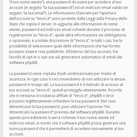
“il tuo nome utente”), una password da usare per accedere al tuo
account (in seguito “la tua password”) ed un indirizzo email valido (in
seguito “la tua email”). Le informazioni rilasciate per l’apertura
dell’account su “Vecio.it” sono protette dalle Leggi sulla Privacy dello
Stato che ospita il server. In aggiunta alle informazioni di nome
utente, password ed indirizzo email richiesti durante il processo di
registrazione su “Vecio.it”, quale altra informazione sia obbligatoria
o opzionale, è a totale discrezione di “Vecio.it”. In tutti i casi, hai la
possibilità di selezionare quali delle informazioni che hai fornito
possano essere rese pubbliche. All’interno del tuo account, hai
facoltà di opt-in o opt-out sul generatore automatico di email del
software phpBB.
La password viene criptata (hash unidirezionale) per motivi di
sicurezza. In ogni caso ti raccomandiamo di non utilizzare la stessa
password in troppi siti. La tua password è il metodo di accesso al
tuo account su “Vecio.it”, quindi proteggila attentamente. Ricorda
che in nessuna circostanza affiliati di “Vecio.it”, phpBB o terzi
possono legittimamente richiedere la tua password. Nel caso
dimenticassi la tua password, puoi utilizzare l’opzione “Ho
dimenticato la password” prevista dal software phpBB. Durante
questo procedimento ti verrà richiesto il tuo nome utente ed
indirizzo email, in modo che il software phpBB possa generare una
nuova password che ti permetterà di accedere nuovamente al tuo
account.