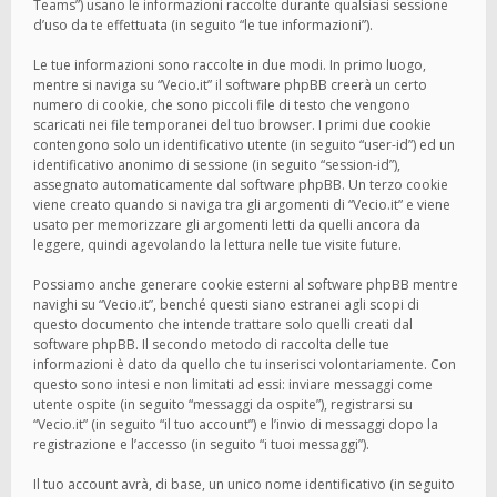
Teams”) usano le informazioni raccolte durante qualsiasi sessione
d’uso da te effettuata (in seguito “le tue informazioni”).
Le tue informazioni sono raccolte in due modi. In primo luogo,
mentre si naviga su “Vecio.it” il software phpBB creerà un certo
numero di cookie, che sono piccoli file di testo che vengono
scaricati nei file temporanei del tuo browser. I primi due cookie
contengono solo un identificativo utente (in seguito “user-id”) ed un
identificativo anonimo di sessione (in seguito “session-id”),
assegnato automaticamente dal software phpBB. Un terzo cookie
viene creato quando si naviga tra gli argomenti di “Vecio.it” e viene
usato per memorizzare gli argomenti letti da quelli ancora da
leggere, quindi agevolando la lettura nelle tue visite future.
Possiamo anche generare cookie esterni al software phpBB mentre
navighi su “Vecio.it”, benché questi siano estranei agli scopi di
questo documento che intende trattare solo quelli creati dal
software phpBB. Il secondo metodo di raccolta delle tue
informazioni è dato da quello che tu inserisci volontariamente. Con
questo sono intesi e non limitati ad essi: inviare messaggi come
utente ospite (in seguito “messaggi da ospite”), registrarsi su
“Vecio.it” (in seguito “il tuo account”) e l’invio di messaggi dopo la
registrazione e l’accesso (in seguito “i tuoi messaggi”).
Il tuo account avrà, di base, un unico nome identificativo (in seguito