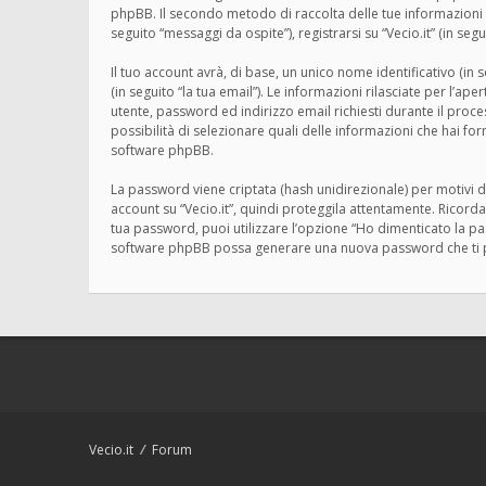
phpBB. Il secondo metodo di raccolta delle tue informazioni è
seguito “messaggi da ospite”), registrarsi su “Vecio.it” (in segu
Il tuo account avrà, di base, un unico nome identificativo (in
(in seguito “la tua email”). Le informazioni rilasciate per l’ap
utente, password ed indirizzo email richiesti durante il processo
possibilità di selezionare quali delle informazioni che hai fo
software phpBB.
La password viene criptata (hash unidirezionale) per motivi d
account su “Vecio.it”, quindi proteggila attentamente. Ricorda
tua password, puoi utilizzare l’opzione “Ho dimenticato la p
software phpBB possa generare una nuova password che ti 
Vecio.it
Forum