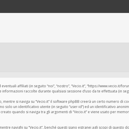
tuali affiliati (in seguito “noi”, “nostro”, “Vecio.it”, “https://www.vecio.it/for
formazioni raccolte durante qualsiasi sessione d’uso da te effettuata (in segui
 mentre si naviga su “Vecio.it” il software phpBB creerà un certo numero di cook
 solo un identificativo utente (in seguito “user-id”) ed un identificativo anonim
eato quando si naviga tra gli argomenti di “Vecio.it” e viene usato per memoriz
tre navighi su “Vecio.it”, benché questi siano estranei agli scopi di questo do