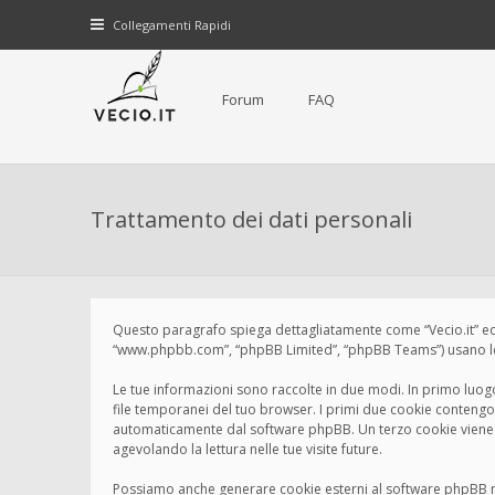
Collegamenti Rapidi
Forum
FAQ
Trattamento dei dati personali
Questo paragrafo spiega dettagliatamente come “Vecio.it” ed even
“www.phpbb.com”, “phpBB Limited”, “phpBB Teams”) usano le in
Le tue informazioni sono raccolte in due modi. In primo luogo,
file temporanei del tuo browser. I primi due cookie contengono
automaticamente dal software phpBB. Un terzo cookie viene cr
agevolando la lettura nelle tue visite future.
Possiamo anche generare cookie esterni al software phpBB men