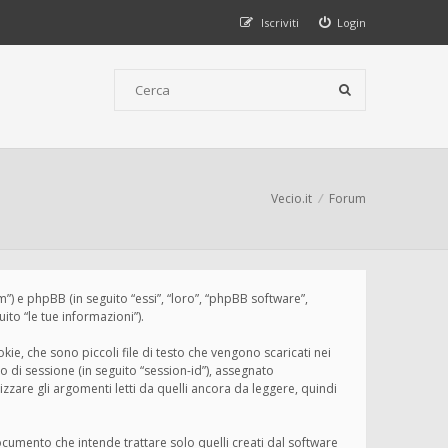
Iscriviti
Login
Vecio.it
Forum
um”) e phpBB (in seguito “essi”, “loro”, “phpBB software”,
to “le tue informazioni”).
ie, che sono piccoli file di testo che vengono scaricati nei
o di sessione (in seguito “session-id”), assegnato
zare gli argomenti letti da quelli ancora da leggere, quindi
cumento che intende trattare solo quelli creati dal software