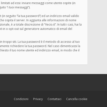
limitati ad essi: inviare messaggi come utente ospite (in
uito “i tuoi messaggi”).
 (in seguito “la tua password”) ed un indirizzo email valido
o che ospita il server. In aggiunta alle informazioni di nome
le, è a totale discrezione di “Vecio.it”. In tutti i casi, hai la
opt-in o opt-out sul generatore automatico di email del
n troppi siti. La tua password è il metodo di accesso al tuo
imamente richiedere la tua password. Nel caso dimenticassi la
iesto il tuo nome utente ed indirizzo email, in modo che il
Condizioni
Privacy
Contattaci
Cancella cookie