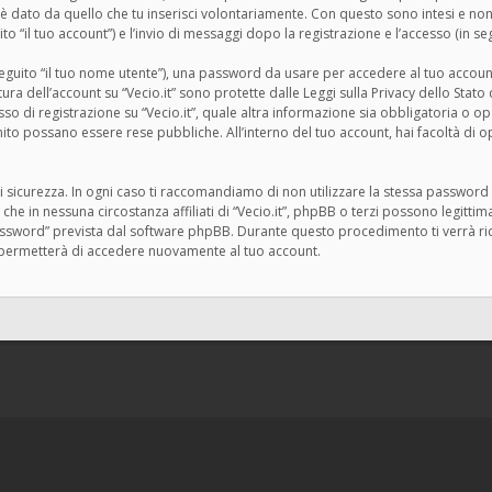
 dato da quello che tu inserisci volontariamente. Con questo sono intesi e non 
ito “il tuo account”) e l’invio di messaggi dopo la registrazione e l’accesso (in seg
 seguito “il tuo nome utente”), una password da usare per accedere al tuo account
ertura dell’account su “Vecio.it” sono protette dalle Leggi sulla Privacy dello Stat
 di registrazione su “Vecio.it”, quale altra informazione sia obbligatoria o opziona
rnito possano essere rese pubbliche. All’interno del tuo account, hai facoltà di 
i sicurezza. In ogni caso ti raccomandiamo di non utilizzare la stessa password i
 che in nessuna circostanza affiliati di “Vecio.it”, phpBB o terzi possono legitt
assword” prevista dal software phpBB. Durante questo procedimento ti verrà rich
permetterà di accedere nuovamente al tuo account.