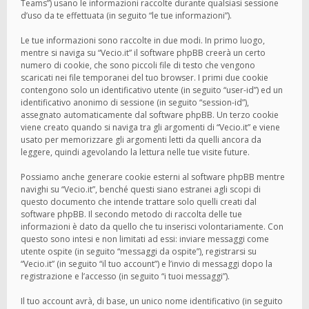
Teams”) usano le informazioni raccolte durante qualsiasi sessione
d’uso da te effettuata (in seguito “le tue informazioni”).
Le tue informazioni sono raccolte in due modi. In primo luogo,
mentre si naviga su “Vecio.it” il software phpBB creerà un certo
numero di cookie, che sono piccoli file di testo che vengono
scaricati nei file temporanei del tuo browser. I primi due cookie
contengono solo un identificativo utente (in seguito “user-id”) ed un
identificativo anonimo di sessione (in seguito “session-id”),
assegnato automaticamente dal software phpBB. Un terzo cookie
viene creato quando si naviga tra gli argomenti di “Vecio.it” e viene
usato per memorizzare gli argomenti letti da quelli ancora da
leggere, quindi agevolando la lettura nelle tue visite future.
Possiamo anche generare cookie esterni al software phpBB mentre
navighi su “Vecio.it”, benché questi siano estranei agli scopi di
questo documento che intende trattare solo quelli creati dal
software phpBB. Il secondo metodo di raccolta delle tue
informazioni è dato da quello che tu inserisci volontariamente. Con
questo sono intesi e non limitati ad essi: inviare messaggi come
utente ospite (in seguito “messaggi da ospite”), registrarsi su
“Vecio.it” (in seguito “il tuo account”) e l’invio di messaggi dopo la
registrazione e l’accesso (in seguito “i tuoi messaggi”).
Il tuo account avrà, di base, un unico nome identificativo (in seguito