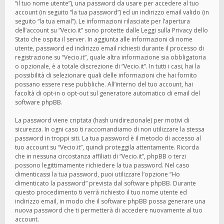
“il tuo nome utente”), una password da usare per accedere al tuo
account (in seguito “la tua password”) ed un indirizzo email valido (in
seguito “la tua email”). Le informazioni rilasciate per l’apertura
dell’account su “Vecio.it” sono protette dalle Leggi sulla Privacy dello
Stato che ospita il server. In aggiunta alle informazioni di nome
utente, password ed indirizzo email richiesti durante il processo di
registrazione su “Vecio.it”, quale altra informazione sia obbligatoria
o opzionale, è a totale discrezione di “Vecio.it”. In tutti i casi, hai la
possibilità di selezionare quali delle informazioni che hai fornito
possano essere rese pubbliche. All’interno del tuo account, hai
facoltà di opt-in o opt-out sul generatore automatico di email del
software phpBB.
La password viene criptata (hash unidirezionale) per motivi di
sicurezza. In ogni caso ti raccomandiamo di non utilizzare la stessa
password in troppi siti. La tua password è il metodo di accesso al
tuo account su “Vecio.it”, quindi proteggila attentamente. Ricorda
che in nessuna circostanza affiliati di “Vecio.it”, phpBB o terzi
possono legittimamente richiedere la tua password. Nel caso
dimenticassi la tua password, puoi utilizzare l’opzione “Ho
dimenticato la password” prevista dal software phpBB. Durante
questo procedimento ti verrà richiesto il tuo nome utente ed
indirizzo email, in modo che il software phpBB possa generare una
nuova password che ti permetterà di accedere nuovamente al tuo
account.