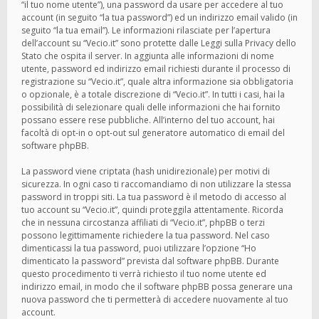
“il tuo nome utente”), una password da usare per accedere al tuo
account (in seguito “la tua password”) ed un indirizzo email valido (in
seguito “la tua email”). Le informazioni rilasciate per l’apertura
dell’account su “Vecio.it” sono protette dalle Leggi sulla Privacy dello
Stato che ospita il server. In aggiunta alle informazioni di nome
utente, password ed indirizzo email richiesti durante il processo di
registrazione su “Vecio.it”, quale altra informazione sia obbligatoria
o opzionale, è a totale discrezione di “Vecio.it”. In tutti i casi, hai la
possibilità di selezionare quali delle informazioni che hai fornito
possano essere rese pubbliche. All’interno del tuo account, hai
facoltà di opt-in o opt-out sul generatore automatico di email del
software phpBB.
La password viene criptata (hash unidirezionale) per motivi di
sicurezza. In ogni caso ti raccomandiamo di non utilizzare la stessa
password in troppi siti. La tua password è il metodo di accesso al
tuo account su “Vecio.it”, quindi proteggila attentamente. Ricorda
che in nessuna circostanza affiliati di “Vecio.it”, phpBB o terzi
possono legittimamente richiedere la tua password. Nel caso
dimenticassi la tua password, puoi utilizzare l’opzione “Ho
dimenticato la password” prevista dal software phpBB. Durante
questo procedimento ti verrà richiesto il tuo nome utente ed
indirizzo email, in modo che il software phpBB possa generare una
nuova password che ti permetterà di accedere nuovamente al tuo
account.