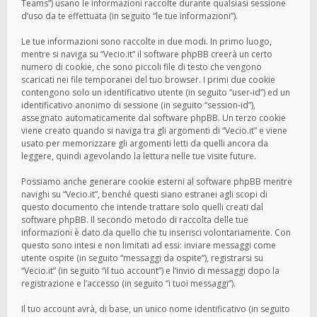
Teams”) usano le informazioni raccolte durante qualsiasi sessione
d’uso da te effettuata (in seguito “le tue informazioni”).
Le tue informazioni sono raccolte in due modi. In primo luogo,
mentre si naviga su “Vecio.it” il software phpBB creerà un certo
numero di cookie, che sono piccoli file di testo che vengono
scaricati nei file temporanei del tuo browser. I primi due cookie
contengono solo un identificativo utente (in seguito “user-id”) ed un
identificativo anonimo di sessione (in seguito “session-id”),
assegnato automaticamente dal software phpBB. Un terzo cookie
viene creato quando si naviga tra gli argomenti di “Vecio.it” e viene
usato per memorizzare gli argomenti letti da quelli ancora da
leggere, quindi agevolando la lettura nelle tue visite future.
Possiamo anche generare cookie esterni al software phpBB mentre
navighi su “Vecio.it”, benché questi siano estranei agli scopi di
questo documento che intende trattare solo quelli creati dal
software phpBB. Il secondo metodo di raccolta delle tue
informazioni è dato da quello che tu inserisci volontariamente. Con
questo sono intesi e non limitati ad essi: inviare messaggi come
utente ospite (in seguito “messaggi da ospite”), registrarsi su
“Vecio.it” (in seguito “il tuo account”) e l’invio di messaggi dopo la
registrazione e l’accesso (in seguito “i tuoi messaggi”).
Il tuo account avrà, di base, un unico nome identificativo (in seguito