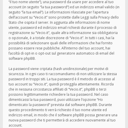
“il tuo nome utente”), una password da usare per accedere al tuo
account (in seguito “la tua password”) ed un indirizzo email valido (in
seguito “la tua email”). Le informazioni rilasciate per l’apertura
dell’account su “Vecio.it” sono protette dalle Leggi sulla Privacy dello
Stato che ospita il server. In aggiunta alle informazioni di nome
utente, password ed indirizzo email richiesti durante il processo di
registrazione su “Vecio.it”, quale altra informazione sia obbligatoria
o opzionale, è a totale discrezione di “Vecio.it”. In tutti i casi, hai la
possibilità di selezionare quali delle informazioni che hai fornito
possano essere rese pubbliche. All’interno del tuo account, hai
facoltà di opt-in o opt-out sul generatore automatico di email del
software phpBB.
La password viene criptata (hash unidirezionale) per motivi di
sicurezza. In ogni caso ti raccomandiamo di non utilizzare la stessa
password in troppi siti. La tua password è il metodo di accesso al
tuo account su “Vecio.it”, quindi proteggila attentamente. Ricorda
che in nessuna circostanza affiliati di “Vecio.it”, phpBB o terzi
possono legittimamente richiedere la tua password. Nel caso
dimenticassi la tua password, puoi utilizzare l’opzione “Ho
dimenticato la password” prevista dal software phpBB. Durante
questo procedimento ti verrà richiesto il tuo nome utente ed
indirizzo email, in modo che il software phpBB possa generare una
nuova password che ti permetterà di accedere nuovamente al tuo
account.