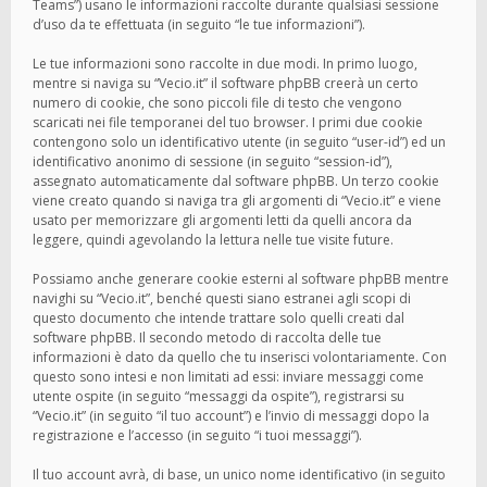
Teams”) usano le informazioni raccolte durante qualsiasi sessione
d’uso da te effettuata (in seguito “le tue informazioni”).
Le tue informazioni sono raccolte in due modi. In primo luogo,
mentre si naviga su “Vecio.it” il software phpBB creerà un certo
numero di cookie, che sono piccoli file di testo che vengono
scaricati nei file temporanei del tuo browser. I primi due cookie
contengono solo un identificativo utente (in seguito “user-id”) ed un
identificativo anonimo di sessione (in seguito “session-id”),
assegnato automaticamente dal software phpBB. Un terzo cookie
viene creato quando si naviga tra gli argomenti di “Vecio.it” e viene
usato per memorizzare gli argomenti letti da quelli ancora da
leggere, quindi agevolando la lettura nelle tue visite future.
Possiamo anche generare cookie esterni al software phpBB mentre
navighi su “Vecio.it”, benché questi siano estranei agli scopi di
questo documento che intende trattare solo quelli creati dal
software phpBB. Il secondo metodo di raccolta delle tue
informazioni è dato da quello che tu inserisci volontariamente. Con
questo sono intesi e non limitati ad essi: inviare messaggi come
utente ospite (in seguito “messaggi da ospite”), registrarsi su
“Vecio.it” (in seguito “il tuo account”) e l’invio di messaggi dopo la
registrazione e l’accesso (in seguito “i tuoi messaggi”).
Il tuo account avrà, di base, un unico nome identificativo (in seguito