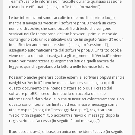
Teams”) usano le informazioni raccolte durante qualsiasi sessione
d’uso da te effettuata (in seguito “le tue informazioni”).
Le tue informazioni sono raccolte in due modi. In primo luogo,
mentre si naviga su “Vecio.it” il software phpBB creerà un certo
numero di cookie, che sono piccoli file di testo che vengono
scaricati nei file temporanei del tuo browser. I primi due cookie
contengono solo un identificativo utente (in seguito “user-id”) ed un
identificativo anonimo di sessione (in seguito “session-id”),
assegnato automaticamente dal software phpBB. Un terzo cookie
viene creato quando si naviga tra gli argomenti di “Vecio.it” e viene
usato per memorizzare gli argomenti letti da quelli ancora da
leggere, quindi agevolando la lettura nelle tue visite future.
Possiamo anche generare cookie esterni al software phpBB mentre
navighi su “Vecio.it”, benché questi siano estranei agli scopi di
questo documento che intende trattare solo quelli creati dal
software phpBB. Il secondo metodo di raccolta delle tue
informazioni è dato da quello che tu inserisci volontariamente. Con
questo sono intesi e non limitati ad essi: inviare messaggi come
utente ospite (in seguito “messaggi da ospite”), registrarsi su
“Vecio.it” (in seguito “il tuo account”) e l’invio di messaggi dopo la
registrazione e l’accesso (in seguito “i tuoi messaggi”).
Il tuo account avrà, di base, un unico nome identificativo (in seguito