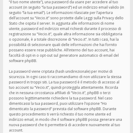
“il tuo nome utente”), una password da usare per accedere al tuo
account (in seguito “la tua password”) ed un indirizzo email valido (in
seguito “la tua email”). Le informazioni rilasciate per l’apertura
dell’account su “Vecio.it” sono protette dalle Leggi sulla Privacy dello
Stato che ospita il server. In aggiunta alle informazioni di nome
utente, password ed indirizzo email richiesti durante il processo di
registrazione su “Vecio.it”, quale altra informazione sia obbligatoria
o opzionale, è a totale discrezione di “Vecio.it”. In tutti i casi, hai la
possibilità di selezionare quali delle informazioni che hai fornito
possano essere rese pubbliche. All’interno del tuo account, hai
facoltà di opt-in o opt-out sul generatore automatico di email del
software phpBB.
La password viene criptata (hash unidirezionale) per motivi di
sicurezza. In ogni caso ti raccomandiamo di non utilizzare la stessa
password in troppi siti. La tua password è il metodo di accesso al
tuo account su “Vecio.it”, quindi proteggila attentamente. Ricorda
che in nessuna circostanza affiliati di “Vecio.it”, phpBB o terzi
possono legittimamente richiedere la tua password. Nel caso
dimenticassi la tua password, puoi utilizzare l’opzione “Ho
dimenticato la password” prevista dal software phpBB. Durante
questo procedimento ti verrà richiesto il tuo nome utente ed
indirizzo email, in modo che il software phpBB possa generare una
nuova password che ti permetterà di accedere nuovamente al tuo
account.