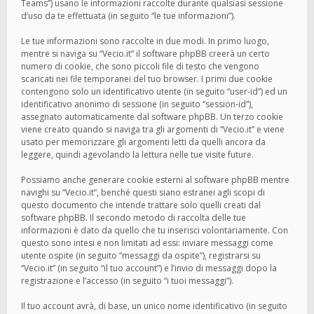
Teams”) usano le informazioni raccolte durante qualsiasi sessione
d’uso da te effettuata (in seguito “le tue informazioni”).
Le tue informazioni sono raccolte in due modi. In primo luogo,
mentre si naviga su “Vecio.it” il software phpBB creerà un certo
numero di cookie, che sono piccoli file di testo che vengono
scaricati nei file temporanei del tuo browser. I primi due cookie
contengono solo un identificativo utente (in seguito “user-id”) ed un
identificativo anonimo di sessione (in seguito “session-id”),
assegnato automaticamente dal software phpBB. Un terzo cookie
viene creato quando si naviga tra gli argomenti di “Vecio.it” e viene
usato per memorizzare gli argomenti letti da quelli ancora da
leggere, quindi agevolando la lettura nelle tue visite future.
Possiamo anche generare cookie esterni al software phpBB mentre
navighi su “Vecio.it”, benché questi siano estranei agli scopi di
questo documento che intende trattare solo quelli creati dal
software phpBB. Il secondo metodo di raccolta delle tue
informazioni è dato da quello che tu inserisci volontariamente. Con
questo sono intesi e non limitati ad essi: inviare messaggi come
utente ospite (in seguito “messaggi da ospite”), registrarsi su
“Vecio.it” (in seguito “il tuo account”) e l’invio di messaggi dopo la
registrazione e l’accesso (in seguito “i tuoi messaggi”).
Il tuo account avrà, di base, un unico nome identificativo (in seguito