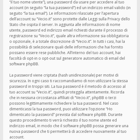
“il tuo nome utente”), una password da usare per accedere al tuo
account (in seguito “la tua password”) ed un indirizzo email valido (in
seguito “la tua email”). Le informazioni rilasciate per l’apertura
dell’account su “Vecio.it” sono protette dalle Leggi sulla Privacy dello
Stato che ospita il server. In aggiunta alle informazioni di nome
utente, password ed indirizzo email richiesti durante il processo di
registrazione su “Vecio.it”, quale altra informazione sia obbligatoria
o opzionale, è a totale discrezione di “Vecio.it”. In tutti i casi, hai la
possibilità di selezionare quali delle informazioni che hai fornito
possano essere rese pubbliche. All’interno del tuo account, hai
facoltà di opt-in o opt-out sul generatore automatico di email del
software phpBB.
La password viene criptata (hash unidirezionale) per motivi di
sicurezza. In ogni caso ti raccomandiamo di non utilizzare la stessa
password in troppi siti. La tua password è il metodo di accesso al
tuo account su “Vecio.it”, quindi proteggila attentamente. Ricorda
che in nessuna circostanza affiliati di “Vecio.it”, phpBB o terzi
possono legittimamente richiedere la tua password. Nel caso
dimenticassi la tua password, puoi utilizzare l’opzione “Ho
dimenticato la password” prevista dal software phpBB. Durante
questo procedimento ti verrà richiesto il tuo nome utente ed
indirizzo email, in modo che il software phpBB possa generare una
nuova password che ti permetterà di accedere nuovamente al tuo
account.